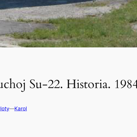
uchoj Su-22. Historia. 1984
loty
—
Karol