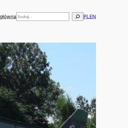
Szukaj
 główna
PL
EN