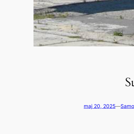
S
maj 20, 2025
—
Samo