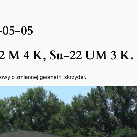
-05-05
 M 4 K, Su-22 UM 3 K. 
y o zmiennej geometrii skrzydeł.