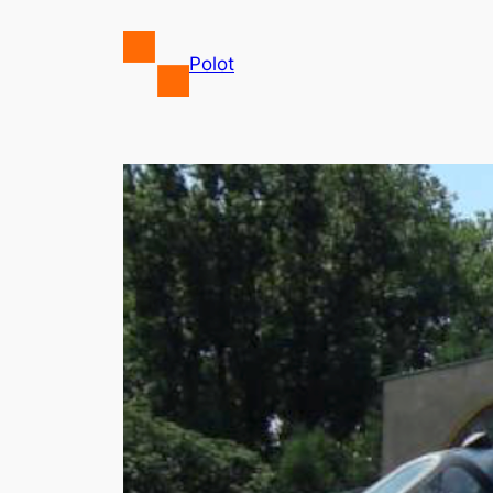
Przejdź
do
Polot
treści