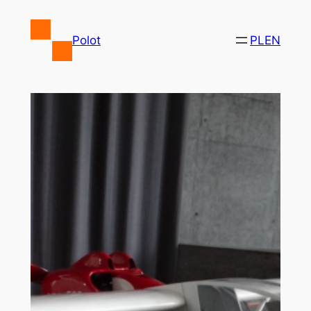
Przejdź
do
Polot
PL
EN
treści