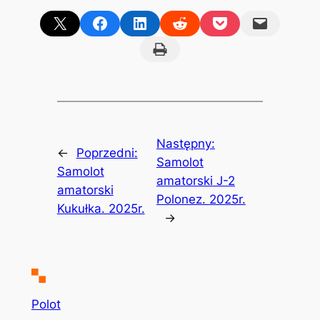
Share on X
Share on Facebook
Share on LinkedIn
Share on Reddit
Share on Pocket
Email this Page
Print this Page
Następny:
←
Poprzedni:
Samolot
Samolot
amatorski J-2
amatorski
Polonez. 2025r.
Kukułka. 2025r.
→
Polot