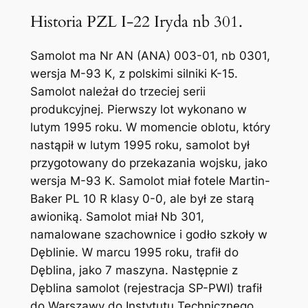
Historia PZL I-22 Iryda nb 301.
Samolot ma Nr AN (ANA) 003-01, nb 0301,
wersja M-93 K, z polskimi silniki K-15.
Samolot należał do trzeciej serii
produkcyjnej. Pierwszy lot wykonano w
lutym 1995 roku. W momencie oblotu, który
nastąpił w lutym 1995 roku, samolot był
przygotowany do przekazania wojsku, jako
wersja M-93 K. Samolot miał fotele Martin-
Baker PL 10 R klasy 0-0, ale był ze starą
awioniką. Samolot miał Nb 301,
namalowane szachownice i godło szkoły w
Dęblinie. W marcu 1995 roku, trafił do
Dęblina, jako 7 maszyna. Następnie z
Dęblina samolot (rejestracja SP-PWI) trafił
do Warszawy do Instytutu Technicznego