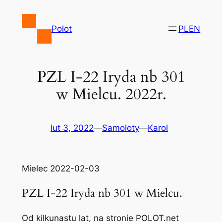
Przejdź
do
Polot
PL
EN
treści
PZL I-22 Iryda nb 301
w Mielcu. 2022r.
lut 3, 2022
—
Samoloty
—
Karol
Mielec 2022-02-03
PZL I-22 Iryda nb 301 w Mielcu.
Od kilkunastu lat, na stronie POLOT.net