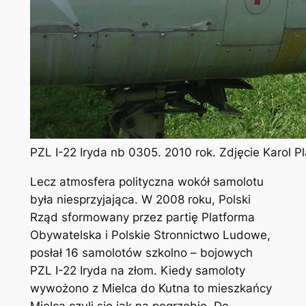
PZL I-22 Iryda nb 0305. 2010 rok. Zdjęcie Karol 
Lecz atmosfera polityczna wokół samolotu
była niesprzyjająca. W 2008 roku, Polski
Rząd sformowany przez partię Platforma
Obywatelska i Polskie Stronnictwo Ludowe,
posłał 16 samolotów szkolno – bojowych
PZL I-22 Iryda na złom. Kiedy samoloty
wywożono z Mielca do Kutna to mieszkańcy
Mielca czuli się jak na pogrzebie. Do