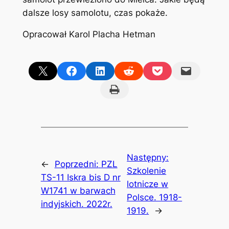
dalsze losy samolotu, czas pokaże.
Opracował Karol Placha Hetman
Share on X
Share on Facebook
Share on LinkedIn
Share on Reddit
Share on Pocket
Email this Page
Print this Page
Następny:
←
Poprzedni:
PZL
Szkolenie
TS-11 Iskra bis D nr
lotnicze w
W1741 w barwach
Polsce. 1918-
indyjskich. 2022r.
1919.
→