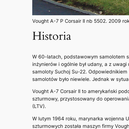
Vought A-7 P Corsair II nb 5502. 2009 ro
Historia
W 60-latach, podstawowym samolotem szt
inżynierów i ogólnie był udany, a z uwagi
samoloty Suchoj Su-22. Odpowiednikiem 
samolotów było niewiele. Jednak w sytuac
Vought A-7 Corsair II to amerykański po
szturmowy, przystosowany do operowania 
(LTV).
W lutym 1964 roku, marynarka wojenna U
szturmowych została maszyn firmy Vough