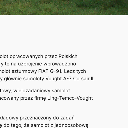
lot opracowanych przez Polskich
iedy to na uzbrojenie wprowadzono
olot szturmowy FIAT G-91. Lecz tych
y głównie samoloty Vought A-7 Corsair II.
utowy, wielozadaniowy samolot
racowany przez firmę Ling-Temco-Vought
pokładowy przeznaczony do zadań
ę do tego, że samolot z jednoosobową