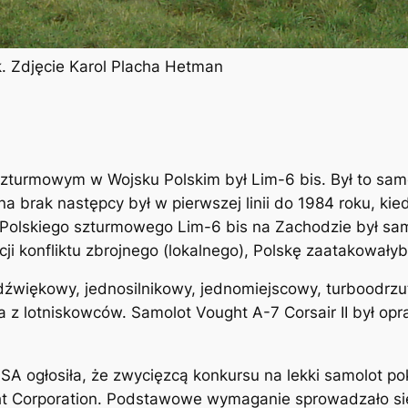
k. Zdjęcie Karol Placha Hetman
urmowym w Wojsku Polskim był Lim-6 bis. Był to samo
 na brak następcy był w pierwszej linii do 1984 roku, k
Polskiego szturmowego Lim-6 bis na Zachodzie był sam
ji konfliktu zbrojnego (lokalnego), Polskę zaatakowałyb
ddźwiękowy, jednosilnikowy, jednomiejscowy, turboodrz
z lotniskowców. Samolot Vought A-7 Corsair II był op
SA ogłosiła, że zwycięzcą konkursu na lekki samolot 
t Corporation. Podstawowe wymaganie sprowadzało si