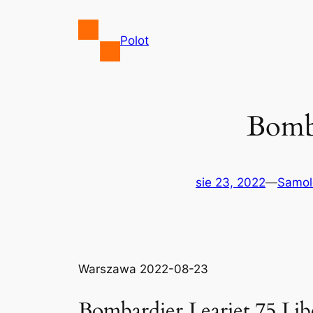
Przejdź
do
Polot
treści
Bomba
sie 23, 2022
—
Samol
Warszawa 2022-08-23
Bombardier Learjet 75 Lib