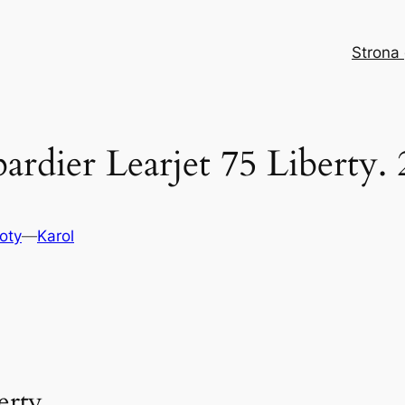
Strona
rdier Learjet 75 Liberty. 
oty
—
Karol
erty.