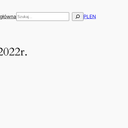
Szukaj
 główna
PL
EN
2022r.