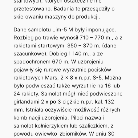
startowych, których ostatecznie nie
przetestowano. Badania te przesądziły o
skierowaniu maszyny do produkcji.
Dane samolotu Lim-5 M były imponujące.
Rozbieg po trawie wynosił 710 – 770 m., a z
rakietami startowymi 350 – 370 m. (dane
szacunkowe). Dobieg 1 140 m., a ze
spadochronem 670 m. W uzbrojeniu
pojawiły się rurowe wyrzutnie pocisków
rakietowych Mars; 2 x 8 x n.p.r. S-5. Można
było podwieszać także wyrzutnie na 16 lub
24 rakiety. Samolot mógł mieć podwieszone
girlandami 2 x po 3 ciężkie n.p.r. kal. 132
mm. Istniała oczywiście możliwość różnych
kombinacji uzbrojenia. Piloci nazwali
samolot kołnierzykiem lub szaliczkiem, z
powodu owiewko-zbiorników. W dniu 30