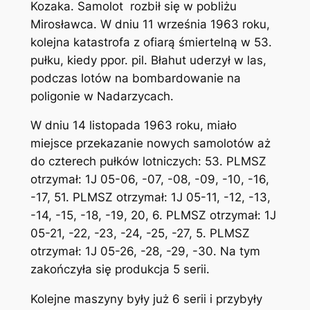
Kozaka. Samolot rozbił się w pobliżu
Mirosławca. W dniu 11 września 1963 roku,
kolejna katastrofa z ofiarą śmiertelną w 53.
pułku, kiedy ppor. pil. Błahut uderzył w las,
podczas lotów na bombardowanie na
poligonie w Nadarzycach.
W dniu 14 listopada 1963 roku, miało
miejsce przekazanie nowych samolotów aż
do czterech pułków lotniczych: 53. PLMSZ
otrzymał: 1J 05-06, -07, -08, -09, -10, -16,
-17, 51. PLMSZ otrzymał: 1J 05-11, -12, -13,
-14, -15, -18, -19, 20, 6. PLMSZ otrzymał: 1J
05-21, -22, -23, -24, -25, -27, 5. PLMSZ
otrzymał: 1J 05-26, -28, -29, -30. Na tym
zakończyła się produkcja 5 serii.
Kolejne maszyny były już 6 serii i przybyły