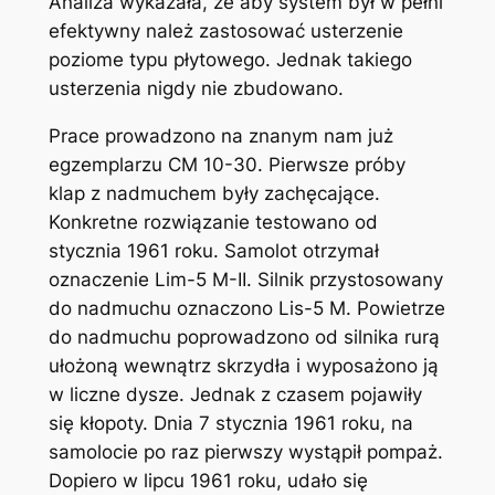
Analiza wykazała, że aby system był w pełni
efektywny należ zastosować usterzenie
poziome typu płytowego. Jednak takiego
usterzenia nigdy nie zbudowano.
Prace prowadzono na znanym nam już
egzemplarzu CM 10-30. Pierwsze próby
klap z nadmuchem były zachęcające.
Konkretne rozwiązanie testowano od
stycznia 1961 roku. Samolot otrzymał
oznaczenie Lim-5 M-II. Silnik przystosowany
do nadmuchu oznaczono Lis-5 M. Powietrze
do nadmuchu poprowadzono od silnika rurą
ułożoną wewnątrz skrzydła i wyposażono ją
w liczne dysze. Jednak z czasem pojawiły
się kłopoty. Dnia 7 stycznia 1961 roku, na
samolocie po raz pierwszy wystąpił pompaż.
Dopiero w lipcu 1961 roku, udało się