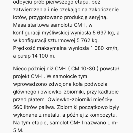
odbyciu prób pierwszego etapu, bez
zatwierdzenia i nie czekając na zakończenie
lotów, przygotowano produkcję seryjną.
Masa startowa samolotu CM-I, w
konfiguracji myśliwskiej wyniosła 5 697 kg, a
w konfiguracji szturmowej 5 762 kg.
Prędkość maksymalna wyniosła 1 080 km/h,
a pułap 14 100 m.
Nieco później niż CM-I ( CM 10-30 ) powstał
projekt CM-II. W samolocie tym
wprowadzono zdwojone koła podwozia
głównego i owiewko-zbiorniki, przy kadłubie
przed płatem. Owiewko-zbiorniki mieściły
560 litrów paliwa. Zbiorniki początkowo były
wykonane z metalu, a później z kompozytu.
Na tym etapie, samolot CM-II nazwano Lim-
5 M.