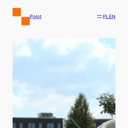
Przejdź
do
Polot
PL
EN
treści