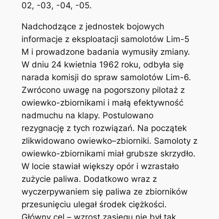
02, -03, -04, -05.
Nadchodzące z jednostek bojowych
informacje z eksploatacji samolotów Lim-5
M i prowadzone badania wymusiły zmiany.
W dniu 24 kwietnia 1962 roku, odbyła się
narada komisji do spraw samolotów Lim-6.
Zwrócono uwagę na pogorszony pilotaż z
owiewko-zbiornikami i małą efektywność
nadmuchu na klapy. Postulowano
rezygnację z tych rozwiązań. Na początek
zlikwidowano owiewko–zbiorniki. Samoloty z
owiewko-zbiornikami miał grubsze skrzydło.
W locie stawiał większy opór i wzrastało
zużycie paliwa. Dodatkowo wraz z
wyczerpywaniem się paliwa ze zbiorników
przesunięciu ulegał środek ciężkości.
Główny cel – wzrost zasięgu nie był tak