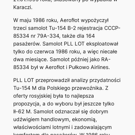
Karaczi.
W maju 1986 roku, Aerofłot wypożyczył
trzeci samolot Tu-154 B-2 rejestracja CCCP-
85334 nr 79A-334, także dla 164
pasażerów. Samolot PLL LOT eksploatował
tylko do czerwca 1986 roku, a więc niecałe
dwa miesiące. Samolot później jako RA-
85334 był w Aerofłot i Pułkowo Airlines.
PLL LOT przeprowadził analizy przydatności
Tu-154 M dla Polskiego przewoźnika. Z
oferty rosyjskiej była to najlepsza
propozycja, a do wyboru był jeszcze tylko
Ił-62 M. Samolot odznaczał się dobrym
udźwigiem handlowym, ekonomią,
właściwościami lotnymi i zadowalającym
komfortem dla pasażerów. W 1986 roku,