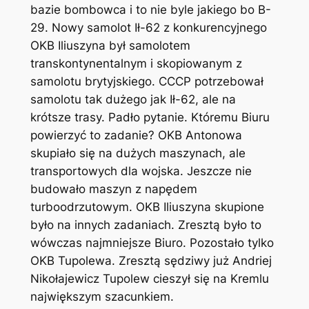
bazie bombowca i to nie byle jakiego bo B-
29. Nowy samolot Ił-62 z konkurencyjnego
OKB Iliuszyna był samolotem
transkontynentalnym i skopiowanym z
samolotu brytyjskiego. CCCP potrzebował
samolotu tak dużego jak Ił-62, ale na
krótsze trasy. Padło pytanie. Któremu Biuru
powierzyć to zadanie? OKB Antonowa
skupiało się na dużych maszynach, ale
transportowych dla wojska. Jeszcze nie
budowało maszyn z napędem
turboodrzutowym. OKB Iliuszyna skupione
było na innych zadaniach. Zresztą było to
wówczas najmniejsze Biuro. Pozostało tylko
OKB Tupolewa. Zresztą sędziwy już Andriej
Nikołajewicz Tupolew cieszył się na Kremlu
największym szacunkiem.