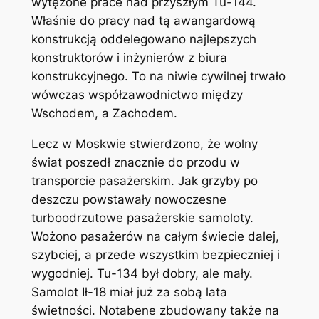
wytężone prace nad przyszłym Tu-144.
Właśnie do pracy nad tą awangardową
konstrukcją oddelegowano najlepszych
konstruktorów i inżynierów z biura
konstrukcyjnego. To na niwie cywilnej trwało
wówczas współzawodnictwo między
Wschodem, a Zachodem.
Lecz w Moskwie stwierdzono, że wolny
świat poszedł znacznie do przodu w
transporcie pasażerskim. Jak grzyby po
deszczu powstawały nowoczesne
turboodrzutowe pasażerskie samoloty.
Wożono pasażerów na całym świecie dalej,
szybciej, a przede wszystkim bezpieczniej i
wygodniej. Tu-134 był dobry, ale mały.
Samolot Ił-18 miał już za sobą lata
świetności. Notabene zbudowany także na