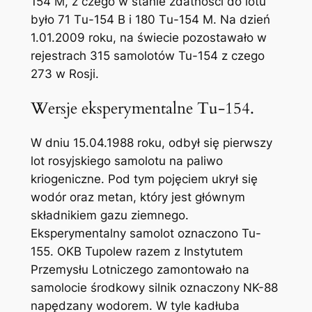
154 М, z czego w stanie zdatności do lotu
było 71 Тu-154 B i 180 Тu-154 M. Na dzień
1.01.2009 roku, na świecie pozostawało w
rejestrach 315 samolotów Tu-154 z czego
273 w Rosji.
Wersje eksperymentalne Tu-154.
W dniu 15.04.1988 roku, odbył się pierwszy
lot rosyjskiego samolotu na paliwo
kriogeniczne. Pod tym pojęciem ukrył się
wodór oraz metan, który jest głównym
składnikiem gazu ziemnego.
Eksperymentalny samolot oznaczono Tu-
155. OKB Tupolew razem z Instytutem
Przemysłu Lotniczego zamontowało na
samolocie środkowy silnik oznaczony NK-88
napędzany wodorem. W tyle kadłuba