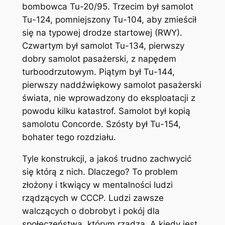
bombowca Tu-20/95. Trzecim był samolot
Tu-124, pomniejszony Tu-104, aby zmieścił
się na typowej drodze startowej (RWY).
Czwartym był samolot Tu-134, pierwszy
dobry samolot pasażerski, z napędem
turboodrzutowym. Piątym był Tu-144,
pierwszy naddźwiękowy samolot pasażerski
świata, nie wprowadzony do eksploatacji z
powodu kilku katastrof. Samolot był kopią
samolotu Concorde. Szósty był Tu-154,
bohater tego rozdziału.
Tyle konstrukcji, a jakoś trudno zachwycić
się którą z nich. Dlaczego? To problem
złożony i tkwiący w mentalności ludzi
rządzących w CCCP. Ludzi zawsze
walczących o dobrobyt i pokój dla
społeczeństwa, którym rządzą. A kiedy jest