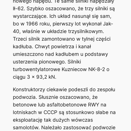
nowego napędu. Te same silniki napędzały
Ił-62. Szybko oszacowano, że trzy silniki są
wystarczające. Ich układ nasunął się sam,
bo w 1966 roku, pierwszy lot wykonał Jak-
40, właśnie w układzie trzysilnikowym.
Trzeci silnik zamontowano w tylnej części
kadłuba. Chwyt powietrza i kanał
umieszczono nad kadłubem u podstawy
usterzenia pionowego. Silniki
turbowentylatorowe Kuzniecow NK-8-2 o
ciągu 3 x 93,2 kN.
Konstruktorzy ciekawie podeszli do zespołu
podwozia. Słusznie oszacowano, że
betonowe lub asfaltobetonowe RWY na
lotniskach w CCCP są stosunkowo słabe na
eksploatację tak dużych wówczas
samolotów. Należało zastosować podwozie