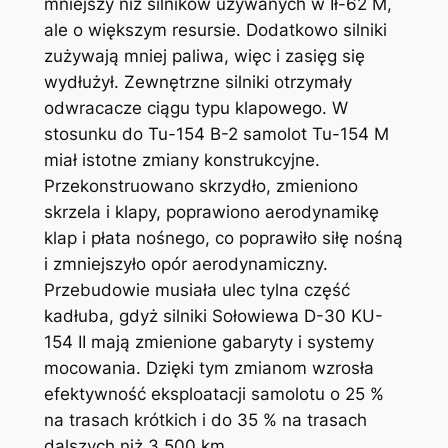
mniejszy niż silników używanych w Ił-62 M,
ale o większym resursie. Dodatkowo silniki
zużywają mniej paliwa, więc i zasięg się
wydłużył. Zewnętrzne silniki otrzymały
odwracacze ciągu typu klapowego. W
stosunku do Tu-154 B-2 samolot Tu-154 M
miał istotne zmiany konstrukcyjne.
Przekonstruowano skrzydło, zmieniono
skrzela i klapy, poprawiono aerodynamikę
klap i płata nośnego, co poprawiło siłę nośną
i zmniejszyło opór aerodynamiczny.
Przebudowie musiała ulec tylna część
kadłuba, gdyż silniki Sołowiewa D-30 KU-
154 II mają zmienione gabaryty i systemy
mocowania. Dzięki tym zmianom wzrosła
efektywność eksploatacji samolotu o 25 %
na trasach krótkich i do 35 % na trasach
dalszych niż 3 500 km.