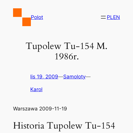
Przejdź
do
Polot
PL
EN
treści
Tupolew Tu-154 M.
1986r.
lis 19, 2009
—
Samoloty
—
Karol
Warszawa 2009-11-19
Historia Tupolew Tu-154