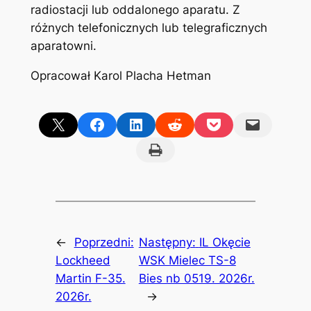
radiostacji lub oddalonego aparatu. Z
różnych telefonicznych lub telegraficznych
aparatowni.
Opracował Karol Placha Hetman
Share on X
Share on Facebook
Share on LinkedIn
Share on Reddit
Share on Pocket
Email this Page
Print this Page
←
Poprzedni:
Następny:
IL Okęcie
Lockheed
WSK Mielec TS-8
Martin F-35.
Bies nb 0519. 2026r.
2026r.
→