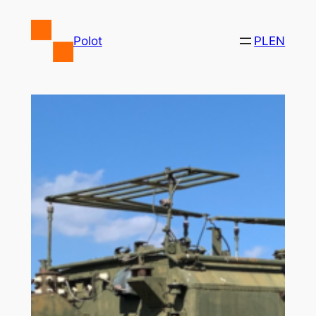
Przejdź
do
Polot
PL
EN
treści