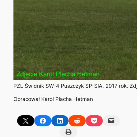
PZL Świdnik SW-4 Puszczyk SP-SIA. 2017 rok. Zd
Opracował Karol Placha Hetman
Share on X
Share on Facebook
Share on LinkedIn
Share on Reddit
Share on Pocket
Email this Page
Print this Page