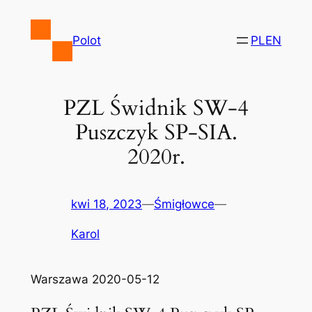
Przejdź
do
Polot
PL
EN
treści
PZL Świdnik SW-4
Puszczyk SP-SIA.
2020r.
kwi 18, 2023
—
Śmigłowce
—
Karol
Warszawa 2020-05-12