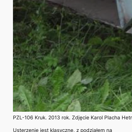
PZL-106 Kruk. 2013 rok. Zdjęcie Karol Placha He
Usterzenie jest klasyczne, z podziałem na