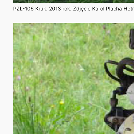
PZL-106 Kruk. 2013 rok. Zdjęcie Karol Placha He