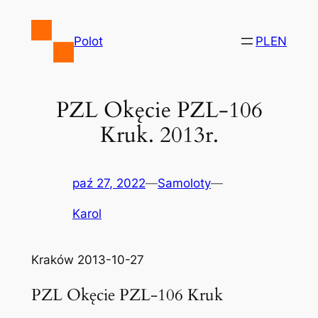
Przejdź
do
Polot
PL
EN
treści
PZL Okęcie PZL-106
Kruk. 2013r.
paź 27, 2022
—
Samoloty
—
Karol
Kraków 2013-10-27
PZL Okęcie PZL-106 Kruk