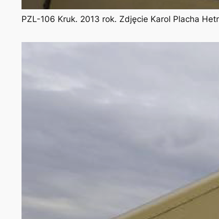
PZL-106 Kruk. 2013 rok. Zdjęcie Karol Placha He