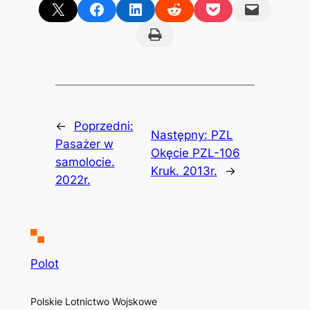
Share on X
Share on Facebook
Share on LinkedIn
Share on Reddit
Share on Pocket
Email this Page
Print this Page
←
Poprzedni:
Następny:
PZL
Pasażer w
Okęcie PZL-106
samolocie.
Kruk. 2013r.
→
2022r.
Polot
Polskie Lotnictwo Wojskowe