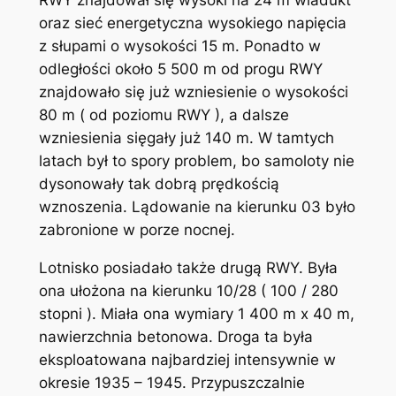
RWY znajdował się wysoki na 24 m wiadukt
oraz sieć energetyczna wysokiego napięcia
z słupami o wysokości 15 m. Ponadto w
odległości około 5 500 m od progu RWY
znajdowało się już wzniesienie o wysokości
80 m ( od poziomu RWY ), a dalsze
wzniesienia sięgały już 140 m. W tamtych
latach był to spory problem, bo samoloty nie
dysonowały tak dobrą prędkością
wznoszenia. Lądowanie na kierunku 03 było
zabronione w porze nocnej.
Lotnisko posiadało także drugą RWY. Była
ona ułożona na kierunku 10/28 ( 100 / 280
stopni ). Miała ona wymiary 1 400 m x 40 m,
nawierzchnia betonowa. Droga ta była
eksploatowana najbardziej intensywnie w
okresie 1935 – 1945. Przypuszczalnie