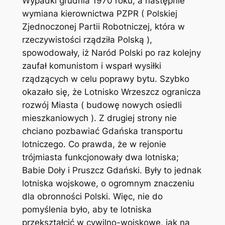
Wypadki grudnia 1970 roku, a następnie
wymiana kierownictwa PZPR ( Polskiej
Zjednoczonej Partii Robotniczej, która w
rzeczywistości rządziła Polską ),
spowodowały, iż Naród Polski po raz kolejny
zaufał komunistom i wsparł wysiłki
rządzących w celu poprawy bytu. Szybko
okazało się, że Lotnisko Wrzeszcz ogranicza
rozwój Miasta ( budowę nowych osiedli
mieszkaniowych ). Z drugiej strony nie
chciano pozbawiać Gdańska transportu
lotniczego. Co prawda, że w rejonie
trójmiasta funkcjonowały dwa lotniska;
Babie Doły i Pruszcz Gdański. Były to jednak
lotniska wojskowe, o ogromnym znaczeniu
dla obronności Polski. Więc, nie do
pomyślenia było, aby te lotniska
przekształcić w cywilno-wojskowe, jak na