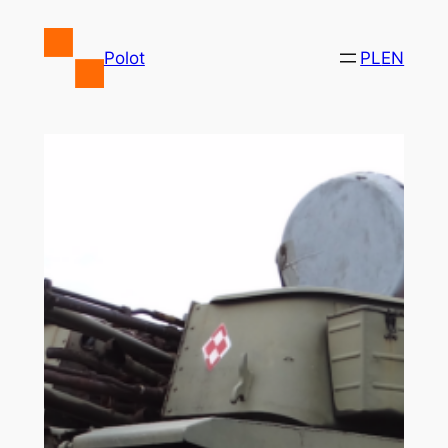
Przejdź
do
Polot
PL
EN
treści