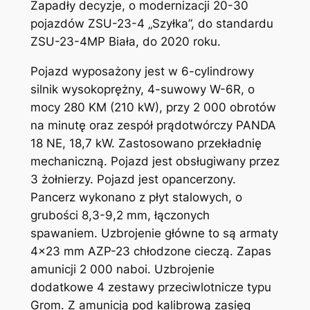
Zapadły decyzje, o modernizacji 20-30
pojazdów ZSU-23-4 „Szyłka”, do standardu
ZSU-23-4MP Biała, do 2020 roku.
Pojazd wyposażony jest w 6-cylindrowy
silnik wysokoprężny, 4-suwowy W-6R, o
mocy 280 KM (210 kW), przy 2 000 obrotów
na minutę oraz zespół prądotwórczy PANDA
18 NE, 18,7 kW. Zastosowano przekładnię
mechaniczną. Pojazd jest obsługiwany przez
3 żołnierzy. Pojazd jest opancerzony.
Pancerz wykonano z płyt stalowych, o
grubości 8,3-9,2 mm, łączonych
spawaniem. Uzbrojenie główne to są armaty
4×23 mm AZP-23 chłodzone cieczą. Zapas
amunicji 2 000 naboi. Uzbrojenie
dodatkowe 4 zestawy przeciwlotnicze typu
Grom. Z amunicją pod kalibrową zasięg