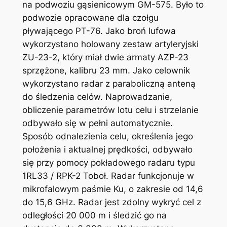
na podwoziu gąsienicowym GM-575. Było to
podwozie opracowane dla czołgu
pływającego PT-76. Jako broń lufowa
wykorzystano holowany zestaw artyleryjski
ZU-23-2, który miał dwie armaty AZP-23
sprzężone, kalibru 23 mm. Jako celownik
wykorzystano radar z paraboliczną anteną
do śledzenia celów. Naprowadzanie,
obliczenie parametrów lotu celu i strzelanie
odbywało się w pełni automatycznie.
Sposób odnalezienia celu, określenia jego
położenia i aktualnej prędkości, odbywało
się przy pomocy pokładowego radaru typu
1RL33 / RPK-2 Toboł. Radar funkcjonuje w
mikrofalowym paśmie Ku, o zakresie od 14,6
do 15,6 GHz. Radar jest zdolny wykryć cel z
odległości 20 000 m i śledzić go na