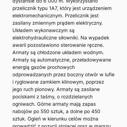
dystansie do 6 000 m. Wykorzystano
przelicznik typu 1A7, który jest urządzeniem
elektromechanicznym. Przelicznik jest
zasilany zmiennym prądem elektryczny.
Układem wykonawczym są
elektrohydrauliczne siłowniki. Na wypadek
awarii pozostawiono sterowanie ręczne.
Armaty są chłodzone układem wodnym.
Armaty są automatyczne, przeładowywane
energią gazów prochowych
odprowadzanych przez boczny otwór w lufie
i ryglowane zamkiem klinowym, poprzez
jego ruch pionowy. Armaty są zasilane
pociskami z taśmy, o rozdzielanych
ogniwach. Górne armaty mają zapas
nabojów po 550 sztuk, a dolne po 450
sztuk. Ogień w kierunku celów można
prowadzić z pozycji stojącej oraz w marszu,