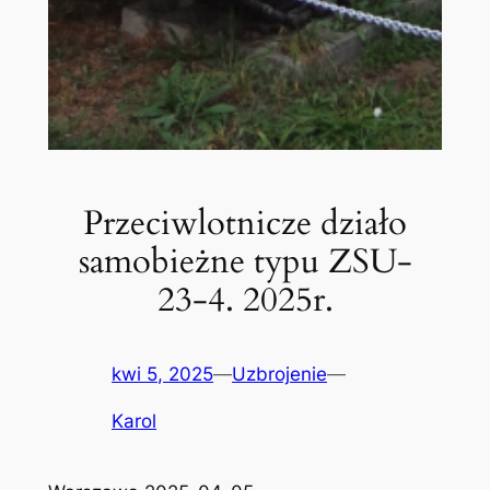
Przeciwlotnicze działo
samobieżne typu ZSU-
23-4. 2025r.
kwi 5, 2025
—
Uzbrojenie
—
Karol