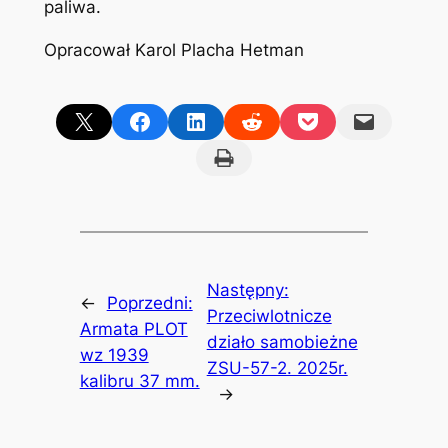
paliwa.
Opracował Karol Placha Hetman
Share on X
Share on Facebook
Share on LinkedIn
Share on Reddit
Share on Pocket
Email this Page
Print this Page
Następny:
←
Poprzedni:
Przeciwlotnicze
Armata PLOT
działo samobieżne
wz 1939
ZSU-57-2. 2025r.
kalibru 37 mm.
→