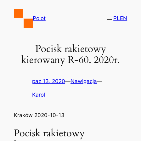
Przejdź
do
Polot
PL
EN
treści
Pocisk rakietowy
kierowany R-60. 2020r.
paź 13, 2020
—
Nawigacja
—
Karol
Kraków 2020-10-13
Pocisk rakietowy