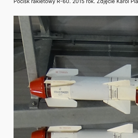
Pocisk rakietowy R-60. 2015 rok. Zdjęcie Karol P