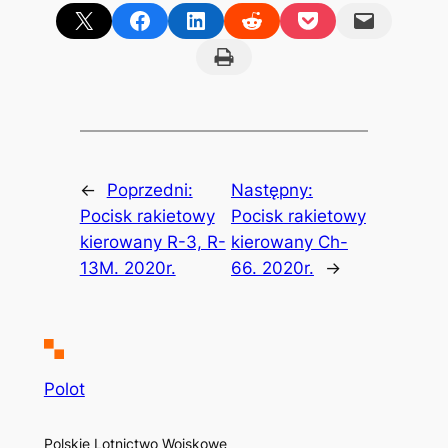
Share on X
Share on Facebook
Share on LinkedIn
Share on Reddit
Share on Pocket
Email this Page
Print this Page
←
Poprzedni:
Następny:
Pocisk rakietowy
Pocisk rakietowy
kierowany R-3, R-
kierowany Ch-
13M. 2020r.
66. 2020r.
→
Polot
Polskie Lotnictwo Wojskowe