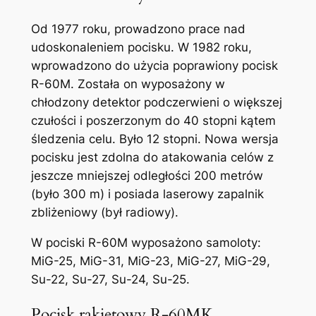
Od 1977 roku, prowadzono prace nad
udoskonaleniem pocisku. W 1982 roku,
wprowadzono do użycia poprawiony pocisk
R-60M. Została on wyposażony w
chłodzony detektor podczerwieni o większej
czułości i poszerzonym do 40 stopni kątem
śledzenia celu. Było 12 stopni. Nowa wersja
pocisku jest zdolna do atakowania celów z
jeszcze mniejszej odległości 200 metrów
(było 300 m) i posiada laserowy zapalnik
zbliżeniowy (był radiowy).
W pociski R-60M wyposażono samoloty:
MiG-25, MiG-31, MiG-23, MiG-27, MiG-29,
Su-22, Su-27, Su-24, Su-25.
Pocisk rakietowy R-60MK.