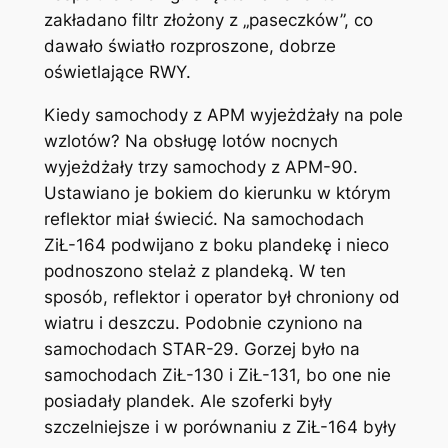
zakładano filtr złożony z „paseczków”, co
dawało światło rozproszone, dobrze
oświetlające RWY.
Kiedy samochody z APM wyjeżdżały na pole
wzlotów? Na obsługę lotów nocnych
wyjeżdżały trzy samochody z APM-90.
Ustawiano je bokiem do kierunku w którym
reflektor miał świecić. Na samochodach
ZiŁ-164 podwijano z boku plandekę i nieco
podnoszono stelaż z plandeką. W ten
sposób, reflektor i operator był chroniony od
wiatru i deszczu. Podobnie czyniono na
samochodach STAR-29. Gorzej było na
samochodach ZiŁ-130 i ZiŁ-131, bo one nie
posiadały plandek. Ale szoferki były
szczelniejsze i w porównaniu z ZiŁ-164 były