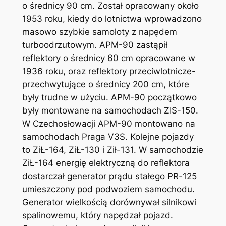
o średnicy 90 cm. Został opracowany około
1953 roku, kiedy do lotnictwa wprowadzono
masowo szybkie samoloty z napędem
turboodrzutowym. APM-90 zastąpił
reflektory o średnicy 60 cm opracowane w
1936 roku, oraz reflektory przeciwlotnicze-
przechwytujące o średnicy 200 cm, które
były trudne w użyciu. APM-90 początkowo
były montowane na samochodach ZIS-150.
W Czechosłowacji APM-90 montowano na
samochodach Praga V3S. Kolejne pojazdy
to ZiŁ-164, ZiŁ-130 i Ził-131. W samochodzie
ZiŁ-164 energię elektryczną do reflektora
dostarczał generator prądu stałego PR-125
umieszczony pod podwoziem samochodu.
Generator wielkością dorównywał silnikowi
spalinowemu, który napędzał pojazd.