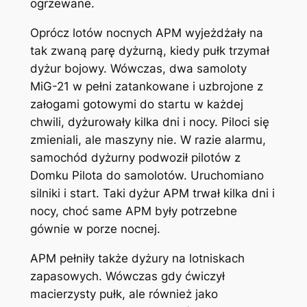
ogrzewane.
Oprócz lotów nocnych APM wyjeżdżały na
tak zwaną parę dyżurną, kiedy pułk trzymał
dyżur bojowy. Wówczas, dwa samoloty
MiG-21 w pełni zatankowane i uzbrojone z
załogami gotowymi do startu w każdej
chwili, dyżurowały kilka dni i nocy. Piloci się
zmieniali, ale maszyny nie. W razie alarmu,
samochód dyżurny podwoził pilotów z
Domku Pilota do samolotów. Uruchomiano
silniki i start. Taki dyżur APM trwał kilka dni i
nocy, choć same APM były potrzebne
gównie w porze nocnej.
APM pełniły także dyżury na lotniskach
zapasowych. Wówczas gdy ćwiczył
macierzysty pułk, ale również jako