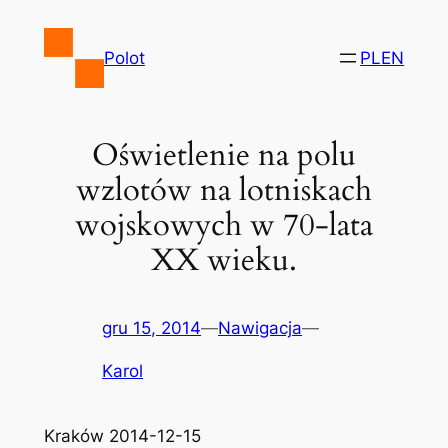
Przejdź
do
Polot
PL
EN
treści
Oświetlenie na polu
wzlotów na lotniskach
wojskowych w 70-lata
XX wieku.
gru 15, 2014
—
Nawigacja
—
Karol
Kraków 2014-12-15