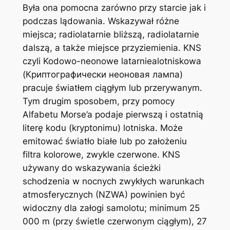
Była ona pomocna zarówno przy starcie jak i
podczas lądowania. Wskazywał różne
miejsca; radiolatarnie bliższą, radiolatarnie
dalszą, a także miejsce przyziemienia. KNS
czyli Kodowo-neonowe latarniealotniskowa
(Криптографически неоновая лампа)
pracuje światłem ciągłym lub przerywanym.
Tym drugim sposobem, przy pomocy
Alfabetu Morse’a podaje pierwszą i ostatnią
literę kodu (kryptonimu) lotniska. Może
emitować światło białe lub po założeniu
filtra kolorowe, zwykle czerwone. KNS
używany do wskazywania ścieżki
schodzenia w nocnych zwykłych warunkach
atmosferycznych (NZWA) powinien być
widoczny dla załogi samolotu; minimum 25
000 m (przy świetle czerwonym ciągłym), 27