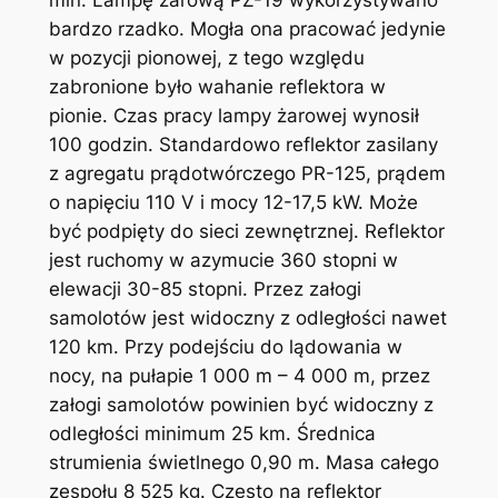
min. Lampę żarową PŻ-19 wykorzystywano
bardzo rzadko. Mogła ona pracować jedynie
w pozycji pionowej, z tego względu
zabronione było wahanie reflektora w
pionie. Czas pracy lampy żarowej wynosił
100 godzin. Standardowo reflektor zasilany
z agregatu prądotwórczego PR-125, prądem
o napięciu 110 V i mocy 12-17,5 kW. Może
być podpięty do sieci zewnętrznej. Reflektor
jest ruchomy w azymucie 360 stopni w
elewacji 30-85 stopni. Przez załogi
samolotów jest widoczny z odległości nawet
120 km. Przy podejściu do lądowania w
nocy, na pułapie 1 000 m – 4 000 m, przez
załogi samolotów powinien być widoczny z
odległości minimum 25 km. Średnica
strumienia świetlnego 0,90 m. Masa całego
zespołu 8 525 kg. Często na reflektor