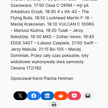
Szarawara. 17:50 Casa C-295M – mjr pil.
Arkadiusz Grzyb. 18:30 4 x XA-42 – The
Flying Bulls. 18:50 Lockheed Martin F-16 –
Maciej Krakowian. 19:10 VULCAN C 100RG
– Mariusz Kuźma. 19:20 Tulak – Jerzy
Kołodziej. 19:30 MXS – Zoltan Veres. 19:45
EDGE 540T – Łukasz Czepiela. 21:00 Swift –
Jerzy Makula. 21:15 Bo-105 – Maciej
Dominiak. Przez cały czas pokazów, loty
widokowe wykonywały dwa samoloty
Cessna 172/182.
Opracował Karol Placha Hetman
Share on X
Share on Facebook
Share on LinkedIn
Share on Reddit
Share on Pocket
Email this Page
Print this Page