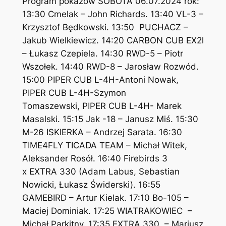
Program pokazów SOBOTA 06.07.2024 rok:
13:30 Cmelak – John Richards. 13:40 VL-3 –
Krzysztof Będkowski. 13:50 PUCHACZ –
Jakub Wielkiewicz. 14:20 CARBON CUB EX2l
– Łukasz Czepiela. 14:30 RWD-5 – Piotr
Wszołek. 14:40 RWD-8 – Jarosław Rozwód.
15:00 PIPER CUB L-4H-Antoni Nowak,
PIPER CUB L-4H-Szymon
Tomaszewski, PIPER CUB L-4H- Marek
Masalski. 15:15 Jak -18 – Janusz Miś. 15:30
M-26 ISKIERKA – Andrzej Sarata. 16:30
TIME4FLY TICADA TEAM – Michał Witek,
Aleksander Rosół. 16:40 Firebirds 3
x EXTRA 330 (Adam Labus, Sebastian
Nowicki, Łukasz Świderski). 16:55
GAMEBIRD – Artur Kielak. 17:10 Bo-105 –
Maciej Dominiak. 17:25 WIATRAKOWIEC –
Michał Parkitny. 17:35 EXTRA 330 – Mariusz