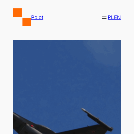
Przejdź
do
Polot
PL
EN
treści