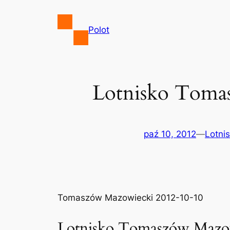
Przejdź
do
Polot
treści
Lotnisko Toma
paź 10, 2012
—
Lotni
Tomaszów Mazowiecki 2012-10-10
Lotnisko Tomaszów Mazo