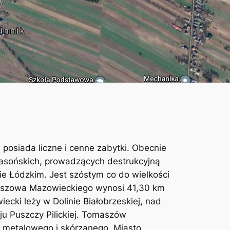
i posiada liczne i cenne zabytki. Obecnie
-masońskich, prowadzących destrukcyjną
e Łódzkim. Jest szóstym co do wielkości
maszowa Mazowieckiego wynosi 41,30 km
ki leży w Dolinie Białobrzeskiej, nad
aju Puszczy Pilickiej. Tomaszów
 metalowego i skórzanego. Miasto