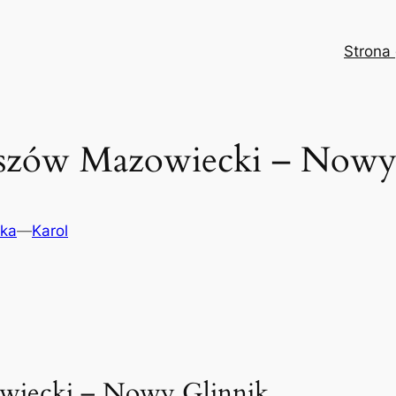
Strona
szów Mazowiecki – Nowy G
ska
—
Karol
wiecki – Nowy Glinnik.