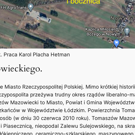
. Praca Karol Placha Hetman
wieckiego.
Miasto Rzeczypospolitej Polskiej. Mimo krótkiej histori
zeczypospolita przeżywa trudny okres rządów liberalno
zów Mazowiecki to Miasto, Powiat i Gmina Województwi
ieszkańców w Województwie Łódzkim. Powierzchnia To
sób (w dniu 30 czerwca 2010 roku). Tomaszów Mazowiec
 i Piasecznicą, nieopodal Zalewu Sulejowskiego, na skr
łókienniczego, ceramiczno-szklarskiego, maszynowego,