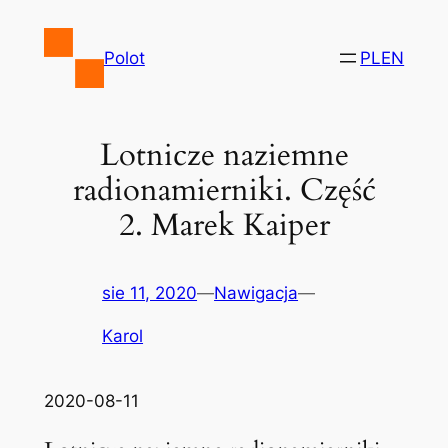
Przejdź
do
Polot
PL
EN
treści
Lotnicze naziemne
radionamierniki. Część
2. Marek Kaiper
sie 11, 2020
—
Nawigacja
—
Karol
2020-08-11