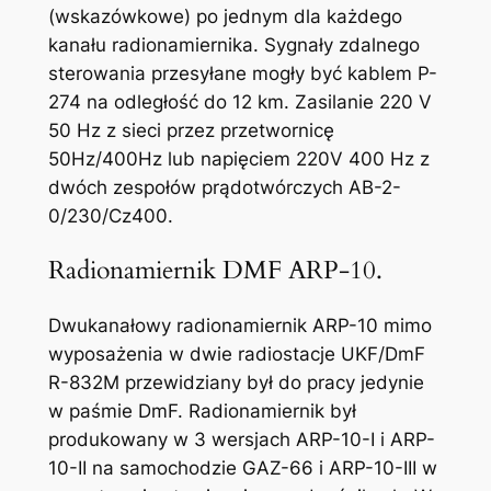
(wskazówkowe) po jednym dla każdego
kanału radionamiernika. Sygnały zdalnego
sterowania przesyłane mogły być kablem P-
274 na odległość do 12 km. Zasilanie 220 V
50 Hz z sieci przez przetwornicę
50Hz/400Hz lub napięciem 220V 400 Hz z
dwóch zespołów prądotwórczych AB-2-
0/230/Cz400.
Radionamiernik DMF ARP-10.
Dwukanałowy radionamiernik ARP-10 mimo
wyposażenia w dwie radiostacje UKF/DmF
R-832M przewidziany był do pracy jedynie
w paśmie DmF. Radionamiernik był
produkowany w 3 wersjach ARP-10-I i ARP-
10-II na samochodzie GAZ-66 i ARP-10-III w