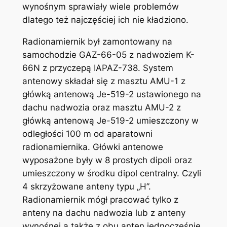
wynośnym sprawiały wiele problemów
dlatego też najczęściej ich nie kładziono.
Radionamiernik był zamontowany na
samochodzie GAZ-66-05 z nadwoziem K-
66N z przyczepą IAPAZ-738. System
antenowy składał się z masztu AMU-1 z
główką antenową Je-519-2 ustawionego na
dachu nadwozia oraz masztu AMU-2 z
główką antenową Je-519-2 umieszczony w
odległości 100 m od aparatowni
radionamiernika. Główki antenowe
wyposażone były w 8 prostych dipoli oraz
umieszczony w środku dipol centralny. Czyli
4 skrzyżowane anteny typu „H”.
Radionamiernik mógł pracować tylko z
anteny na dachu nadwozia lub z anteny
wynośnej a także z obu anten jednocześnie.