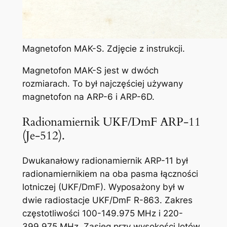
Magnetofon MAK-S. Zdjęcie z instrukcji.
Magnetofon MAK-S jest w dwóch
rozmiarach. To był najczęściej używany
magnetofon na ARP-6 i ARP-6D.
Radionamiernik UKF/DmF ARP-11
(Je-512).
Dwukanałowy radionamiernik ARP-11 był
radionamiernikiem na oba pasma łączności
lotniczej (UKF/DmF). Wyposażony był w
dwie radiostacje UKF/DmF R-863. Zakres
częstotliwości 100-149.975 MHz i 220-
399.975 MHz. Zasięg przy wysokości lotów