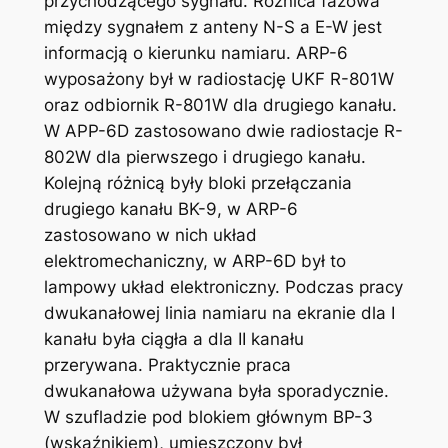
przychodzącego sygnału. Różnica fazowa
między sygnałem z anteny N-S a E-W jest
informacją o kierunku namiaru. ARP-6
wyposażony był w radiostację UKF R-801W
oraz odbiornik R-801W dla drugiego kanału.
W APP-6D zastosowano dwie radiostacje R-
802W dla pierwszego i drugiego kanału.
Kolejną różnicą były bloki przełączania
drugiego kanału BK-9, w ARP-6
zastosowano w nich układ
elektromechaniczny, w ARP-6D był to
lampowy układ elektroniczny. Podczas pracy
dwukanałowej linia namiaru na ekranie dla I
kanału była ciągła a dla II kanału
przerywana. Praktycznie praca
dwukanałowa używana była sporadycznie.
W szufladzie pod blokiem głównym BP-3
(wskaźnikiem), umieszczony był