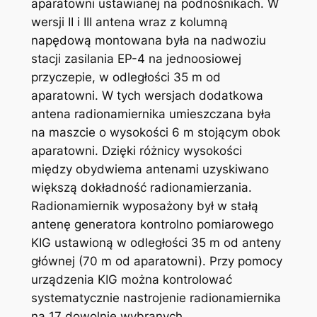
aparatowni ustawianej na podnośnikach. W
wersji II i III antena wraz z kolumną
napędową montowana była na nadwoziu
stacji zasilania EP-4 na jednoosiowej
przyczepie, w odległości 35 m od
aparatowni. W tych wersjach dodatkowa
antena radionamiernika umieszczana była
na maszcie o wysokości 6 m stojącym obok
aparatowni. Dzięki różnicy wysokości
między obydwiema antenami uzyskiwano
większą dokładność radionamierzania.
Radionamiernik wyposażony był w stałą
antenę generatora kontrolno pomiarowego
KIG ustawioną w odległości 35 m od anteny
głównej (70 m od aparatowni). Przy pomocy
urządzenia KIG można kontrolować
systematycznie nastrojenie radionamiernika
na 17 dowolnie wybranych