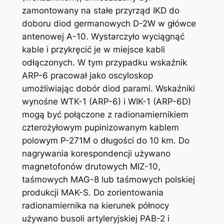
zamontowany na stałe przyrząd IKD do
doboru diod germanowych D-2W w główce
antenowej A-10. Wystarczyło wyciągnąć
kable i przykręcić je w miejsce kabli
odłączonych. W tym przypadku wskaźnik
ARP-6 pracował jako oscyloskop
umożliwiając dobór diod parami. Wskaźniki
wynośne WTK-1 (ARP-6) i WIK-1 (ARP-6D)
mogą być połączone z radionamiernikiem
czterożyłowym pupinizowanym kablem
polowym P-271M o długości do 10 km. Do
nagrywania korespondencji używano
magnetofonów drutowych MIZ-10,
taśmowych MAG-8 lub taśmowych polskiej
produkcji MAK-S. Do zorientowania
radionamiernika na kierunek północy
używano busoli artyleryjskiej PAB-2 i