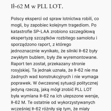
Ił-62 M w PLL LOT.
Polscy eksperci od spraw lotnictwa robili, co
mogli, by zapobiec kolejnym tragediom. Po
katastrofie SP-LAA zrobiono szczegółową
ekspertyzę szczątków rozbitego samolotu i
sporządzono raport, z którego
jednoznacznie wynikało, że silniki Ił-62 były
zwykłym bublem, były źle wyremontowane.
Raport ten został, przekazany stronie
rosyjskiej. Ta jednak uznała, że Ił-62 nie ma
żadnych wad konstrukcyjnych i nie wymaga
poprawek. W ówczesnej sytuacji politycznej
jedyną rzeczą, jaką mógł zrobić PLL LOT
była wymiana Ił-62 na ich ulepszone wersje,
Ił-62 M. Te ostatnie od wykorzystywanych
wcześniej Ił-62 różniły się tym, że miały