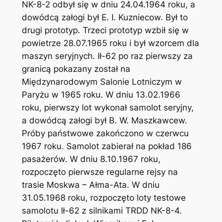
NK-8-2 odbył się w dniu 24.04.1964 roku, a
dowódcą załogi był E. I. Kuzniecow. Był to
drugi prototyp. Trzeci prototyp wzbił się w
powietrze 28.07.1965 roku i był wzorcem dla
maszyn seryjnych. Ił-62 po raz pierwszy za
granicą pokazany został na
Międzynarodowym Salonie Lotniczym w
Paryżu w 1965 roku. W dniu 13.02.1966
roku, pierwszy lot wykonał samolot seryjny,
a dowódcą załogi był B. W. Maszkawcew.
Próby państwowe zakończono w czerwcu
1967 roku. Samolot zabierał na pokład 186
pasażerów. W dniu 8.10.1967 roku,
rozpoczęto pierwsze regularne rejsy na
trasie Moskwa – Ałma-Ata. W dniu
31.05.1968 roku, rozpoczęto loty testowe
samolotu Ił-62 z silnikami TRDD NK-8-4.