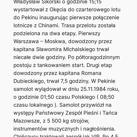
Władysław Sikorski o godzinie 15;15
wystartował z Okęcia do czarterowego lotu
do Pekinu inaugurując pierwsze połączenie
lotnicze z Chinami. Trasa przelotu została
podzielona na dwa etapy. Pierwszy
Warszawa – Moskwa, dowodzony przez
kapitana Sławomira Michalskiego trwał
niecałe dwie godziny. Po półtoragodzinnym
postoju z tankowaniem start. Drugi etap
dowodzony przez kapitana Romana
Dubieckiego, trwał 7,5 godziny. W Pekinie
samolot wylądował w dniu 25.11.1984 roku,
o godzinie 01;50 czasu Polskiego ( 08;50
czasu lokalnego ). Samolot przywiózł na
występy Państwowy Zespół Pieśni i Tańca
Mazowsze, z 5 500 kg strojów,
instrumentów muzycznych i nagłośnienia.
Chińczycy traktowali zespół jak VIP. Po 4,5