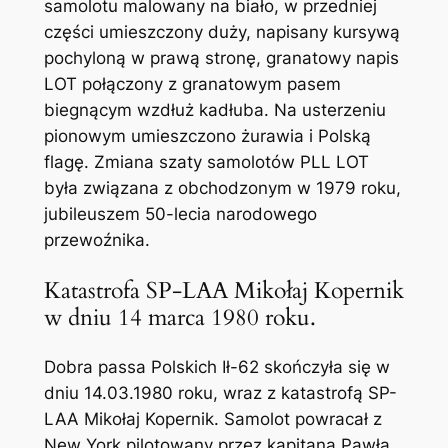
samolotu malowany na biało, w przedniej
części umieszczony duży, napisany kursywą
pochyloną w prawą stronę, granatowy napis
LOT połączony z granatowym pasem
biegnącym wzdłuż kadłuba. Na usterzeniu
pionowym umieszczono żurawia i Polską
flagę. Zmiana szaty samolotów PLL LOT
była związana z obchodzonym w 1979 roku,
jubileuszem 50-lecia narodowego
przewoźnika.
Katastrofa SP-LAA Mikołaj Kopernik
w dniu 14 marca 1980 roku.
Dobra passa Polskich Ił-62 skończyła się w
dniu 14.03.1980 roku, wraz z katastrofą SP-
LAA Mikołaj Kopernik. Samolot powracał z
New York pilotowany przez kapitana Pawła