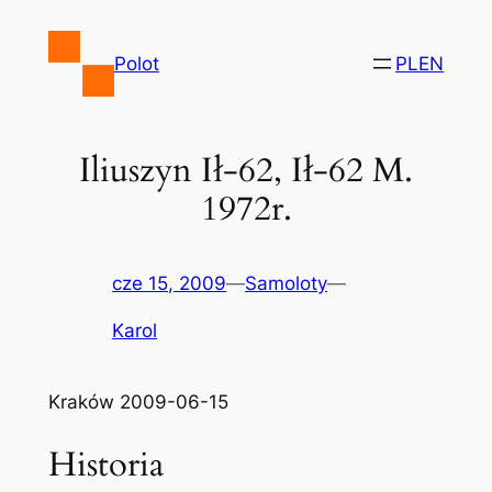
Przejdź
do
Polot
PL
EN
treści
Iliuszyn Ił-62, Ił-62 M.
1972r.
cze 15, 2009
—
Samoloty
—
Karol
Kraków 2009-06-15
Historia