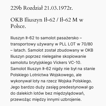
229b Rozdział 21.03.1972r.
OKB Iliuszyn Ił-62 / Ił-62 M w
Polsce.
Iliuszyn Ił-62 to samolot pasażersko –
transportowy używany w PLL LOT w 70/80
– latach. Samolot został zbudowany w OKB
Iliuszyn poprzez nielegalne skopiowanie
samolotu brytyjskiego Vickers VC-10.
Samolot Iliuszyn Ił-62 nigdy nie był na stanie
Polskiego Lotnictwa Wojskowego, ale
wykonywał loty na rzecz Wojska Polskiego.
Jego bardzo duży zasięg predestynował go
do dalekich lotów bez międzylądowań,
przewożąc między innymi uzbrojenie.