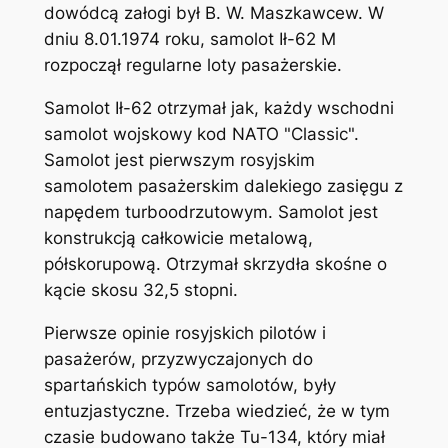
dowódcą załogi był B. W. Maszkawcew. W
dniu 8.01.1974 roku, samolot Ił-62 M
rozpoczął regularne loty pasażerskie.
Samolot Ił-62 otrzymał jak, każdy wschodni
samolot wojskowy kod NATO "Classic".
Samolot jest pierwszym rosyjskim
samolotem pasażerskim dalekiego zasięgu z
napędem turboodrzutowym. Samolot jest
konstrukcją całkowicie metalową,
półskorupową. Otrzymał skrzydła skośne o
kącie skosu 32,5 stopni.
Pierwsze opinie rosyjskich pilotów i
pasażerów, przyzwyczajonych do
spartańskich typów samolotów, były
entuzjastyczne. Trzeba wiedzieć, że w tym
czasie budowano także Tu-134, który miał