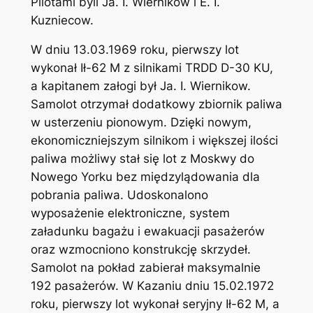
Pilotami byli Ja. I. Wiernikow i E. I.
Kuzniecow.
W dniu 13.03.1969 roku, pierwszy lot
wykonał Ił-62 M z silnikami TRDD D-30 KU,
a kapitanem załogi był Ja. I. Wiernikow.
Samolot otrzymał dodatkowy zbiornik paliwa
w usterzeniu pionowym. Dzięki nowym,
ekonomiczniejszym silnikom i większej ilości
paliwa możliwy stał się lot z Moskwy do
Nowego Yorku bez międzylądowania dla
pobrania paliwa. Udoskonalono
wyposażenie elektroniczne, system
załadunku bagażu i ewakuacji pasażerów
oraz wzmocniono konstrukcję skrzydeł.
Samolot na pokład zabierał maksymalnie
192 pasażerów. W Kazaniu dniu 15.02.1972
roku, pierwszy lot wykonał seryjny Ił-62 M, a