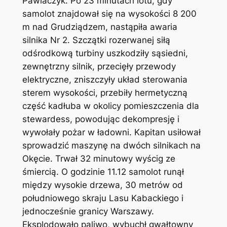
Pawlaczyk. Po 23 minutach lotu, gdy
samolot znajdował się na wysokości 8 200
m nad Grudziądzem, nastąpiła awaria
silnika Nr 2. Szczątki rozerwanej siłą
odśrodkową turbiny uszkodziły sąsiedni,
zewnętrzny silnik, przecięły przewody
elektryczne, zniszczyły układ sterowania
sterem wysokości, przebiły hermetyczną
część kadłuba w okolicy pomieszczenia dla
stewardess, powodując dekompresję i
wywołały pożar w ładowni. Kapitan usiłował
sprowadzić maszynę na dwóch silnikach na
Okęcie. Trwał 32 minutowy wyścig ze
śmiercią. O godzinie 11.12 samolot runął
między wysokie drzewa, 30 metrów od
południowego skraju Lasu Kabackiego i
jednocześnie granicy Warszawy.
Eksplodowało paliwo, wybuchł gwałtowny