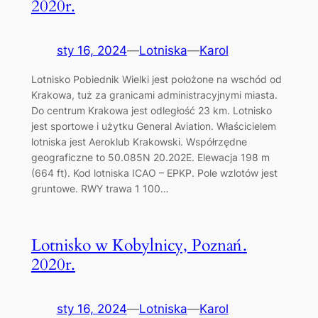
2020r.
sty 16, 2024
—
Lotniska
—
Karol
Lotnisko Pobiednik Wielki jest położone na wschód od
Krakowa, tuż za granicami administracyjnymi miasta.
Do centrum Krakowa jest odległość 23 km. Lotnisko
jest sportowe i użytku General Aviation. Właścicielem
lotniska jest Aeroklub Krakowski. Współrzędne
geograficzne to 50.085N 20.202E. Elewacja 198 m
(664 ft). Kod lotniska ICAO – EPKP. Pole wzlotów jest
gruntowe. RWY trawa 1 100…
Lotnisko w Kobylnicy, Poznań.
2020r.
sty 16, 2024
—
Lotniska
—
Karol