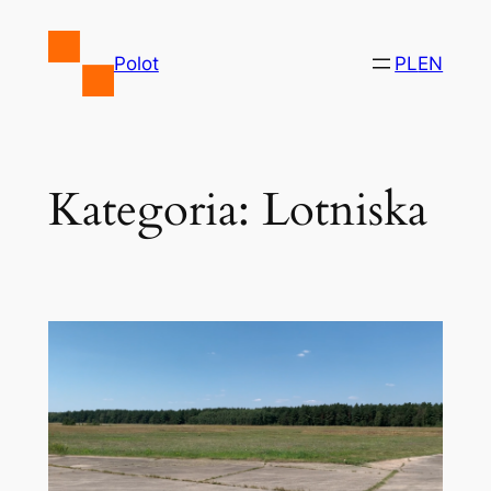
Przejdź
do
Polot
PL
EN
treści
Kategoria:
Lotniska