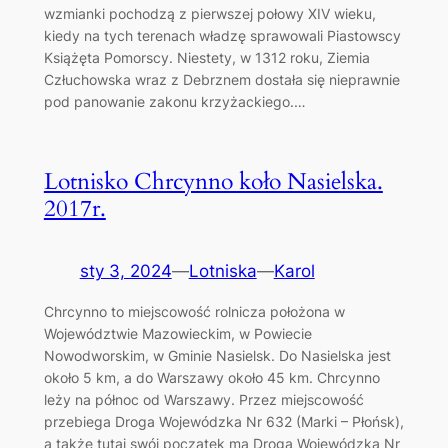
wzmianki pochodzą z pierwszej połowy XIV wieku,
kiedy na tych terenach władzę sprawowali Piastowscy
Książęta Pomorscy. Niestety, w 1312 roku, Ziemia
Człuchowska wraz z Debrznem dostała się nieprawnie
pod panowanie zakonu krzyżackiego.…
Lotnisko Chrcynno koło Nasielska.
2017r.
sty 3, 2024
—
Lotniska
—
Karol
Chrcynno to miejscowość rolnicza położona w
Województwie Mazowieckim, w Powiecie
Nowodworskim, w Gminie Nasielsk. Do Nasielska jest
około 5 km, a do Warszawy około 45 km. Chrcynno
leży na północ od Warszawy. Przez miejscowość
przebiega Droga Wojewódzka Nr 632 (Marki – Płońsk),
a także tutaj swój początek ma Droga Wojewódzka Nr