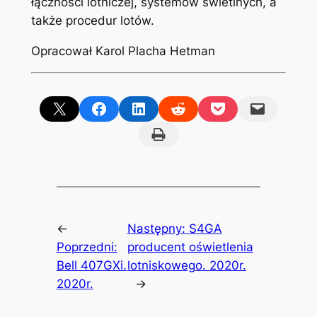
łączności lotniczej, systemów świetlnych, a
także procedur lotów.
Opracował Karol Placha Hetman
Share on X
Share on Facebook
Share on LinkedIn
Share on Reddit
Share on Pocket
Email this Page
Print this Page
←
Następny:
S4GA
Poprzedni:
producent oświetlenia
Bell 407GXi.
lotniskowego. 2020r.
2020r.
→