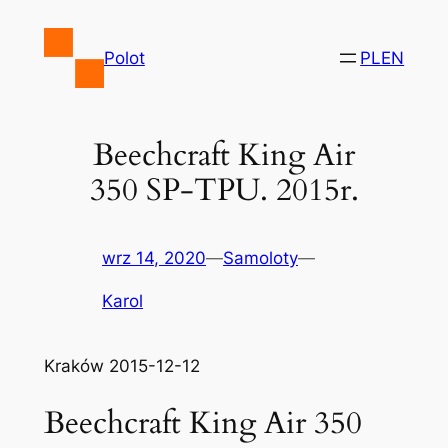
Przejdź
do
Polot
PL
EN
treści
Beechcraft King Air
350 SP-TPU. 2015r.
wrz 14, 2020
—
Samoloty
—
Karol
Kraków 2015-12-12
Beechcraft King Air 350