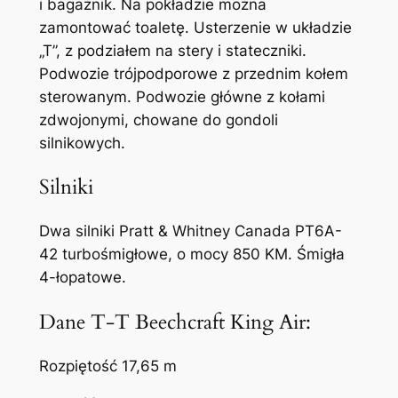
i bagażnik. Na pokładzie można
zamontować toaletę. Usterzenie w układzie
„T”, z podziałem na stery i stateczniki.
Podwozie trójpodporowe z przednim kołem
sterowanym. Podwozie główne z kołami
zdwojonymi, chowane do gondoli
silnikowych.
Silniki
Dwa silniki Pratt & Whitney Canada PT6A-
42 turbośmigłowe, o mocy 850 KM. Śmigła
4-łopatowe.
Dane T-T Beechcraft King Air:
Rozpiętość 17,65 m