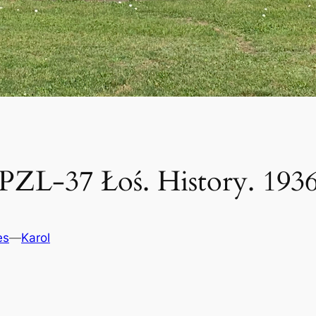
PZL-37 Łoś. History. 193
es
—
Karol