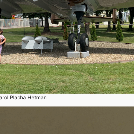
arol Placha Hetman