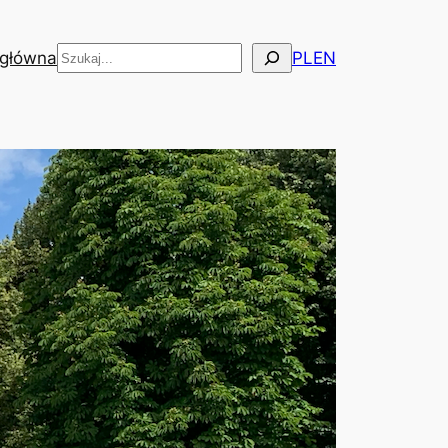
Szukaj
 główna
PL
EN