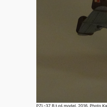
PZL-37 B Łoś model. 2016. Photo K