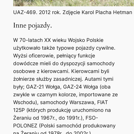
UAZ-469. 2012 rok. Zdjęcie Karol Placha Hetman
Inne pojazdy.
W 70-latach XX wieku Wojsko Polskie
użytkowało także typowe pojazdy cywilne.
Wyżsi oficerowie, pełniący funkcje
dowódcze mieli do dyspozycji samochody
osobowe z kierowcami. Kierowcami byli
żołnierze służby zasadniczej. Autami tymi
były; GAZ-21 Wołga, GAZ-24 Wołga (oba
zwykle w czarnym kolorze, importowane ze
Wschodu), samochody Warszawa, FIAT
125P (których produkcję uruchomiono na
Żeraniu od 1967r., do 1991r.), FSO-
POLONEZ (Polski samochód produkowany
na Żeraniu od 1978r., do 2002r.).