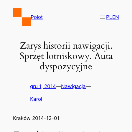
Przejdź
do
Polot
PL
EN
treści
Zarys historii nawigacji.
Sprzęt lotniskowy. Auta
dyspozycyjne
gru 1, 2014
—
Nawigacja
—
Karol
Kraków 2014-12-01