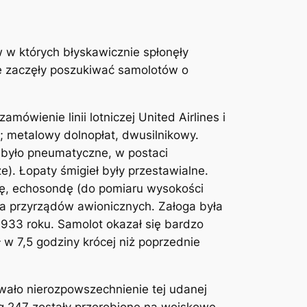
 w których błyskawicznie spłonęły
cze zaczęły poszukiwać samolotów o
wienie linii lotniczej United Airlines i
; metalowy dolnopłat, dwusilnikowy.
 było pneumatyczne, w postaci
). Łopaty śmigieł były przestawialne.
ję, echosondę (do pomiaru wysokości
dla przyrządów awionicznych. Załoga była
1933 roku. Samolot okazał się bardzo
w 7,5 godziny krócej niż poprzednie
wało nierozpowszechnienie tej udanej
g 247 zostały przerobione na wojskowe