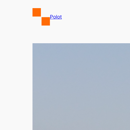
Przejdź
do
Polot
treści