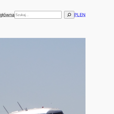
Szukaj
 główna
PL
EN