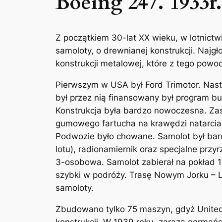
Boeing 247. 1933r.
Z początkiem 30-lat XX wieku, w lotnict
samoloty, o drewnianej konstrukcji. Najgł
konstrukcji metalowej, które z tego powodu
Pierwszym w USA był Ford Trimotor. Nastę
był przez nią finansowany był program b
Konstrukcja była bardzo nowoczesna. Za
gumowego fartucha na krawędzi natarcia, 
Podwozie było chowane. Samolot był bard
lotu), radionamiernik oraz specjalne prz
3-osobowa. Samolot zabierał na pokład 1
szybki w podróży. Trasę Nowym Jorku – L
samoloty.
Zbudowano tylko 75 maszyn, gdyż United 
konstrukcji. W 1939 roku, zaraza germań