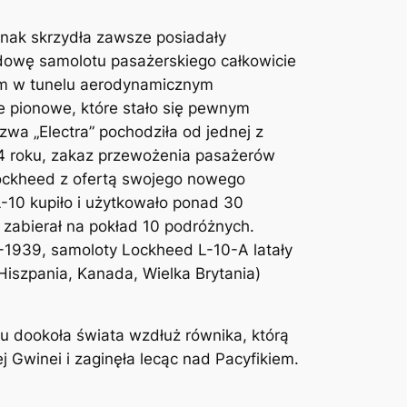
nak skrzydła zawsze posiadały
udowę samolotu pasażerskiego całkowicie
om w tunelu aerodynamicznym
 pionowe, które stało się pewnym
wa „Electra” pochodziła od jednej z
4 roku, zakaz przewożenia pasażerów
 Lockheed z ofertą swojego nowego
-10 kupiło i użytkowało ponad 30
zabierał na pokład 10 podróżnych.
-1939, samoloty Lockheed L-10-A latały
iszpania, Kanada, Wielka Brytania)
tu dookoła świata wzdłuż równika, którą
j Gwinei i zaginęła lecąc nad Pacyfikiem.