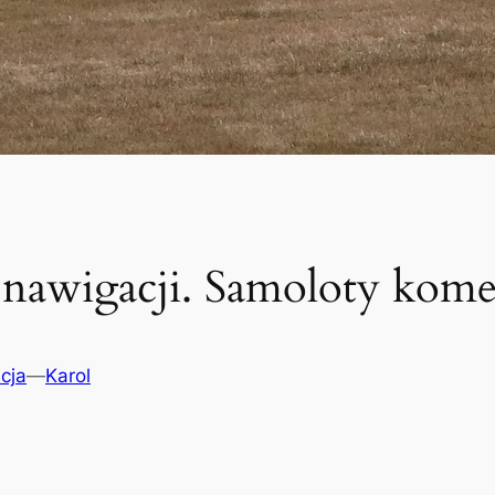
i nawigacji. Samoloty kome
cja
—
Karol