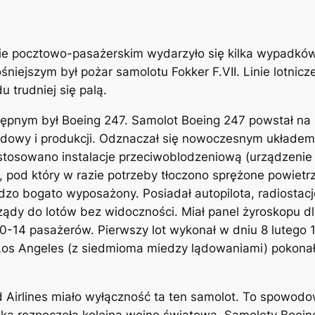
wie pocztowo-pasażerskim wydarzyło się kilka wypadków
ośniejszym był pożar samolotu Fokker F.VII. Linie lotni
 trudniej się palą.
pnym był Boeing 247. Samolot Boeing 247 powstał na zamó
udowy i produkcji. Odznaczał się nowoczesnym układem
stosowano instalacje przeciwoblodzeniową (urządzenie
pod który w razie potrzeby tłoczono sprężone powietrze
zo bogato wyposażony. Posiadał autopilota, radiostac
yrządy do lotów bez widoczności. Miał panel żyroskopu 
0-14 pasażerów. Pierwszy lot wykonał w dniu 8 lutego 
os Angeles (z siedmioma miedzy lądowaniami) pokonał 
Airlines miało wyłączność ta ten samolot. To spowodo
ska rozpoczęła kolejną wojnę światową. Samoloty Boein