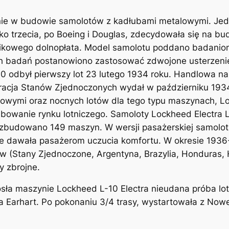
ie w budowie samolotów z kadłubami metalowymi. Jed
ako trzecia, po Boeing i Douglas, zdecydowała się na b
ikowego dolnopłata. Model samolotu poddano badani
ch badań postanowiono zastosować zdwojone usterzenie
0 odbył pierwszy lot 23 lutego 1934 roku. Handlowa naz
tracja Stanów Zjednoczonych wydał w październiku 193
lnikowymi oraz nocnych lotów dla tego typu maszynach,
bowanie rynku lotniczego. Samoloty Lockheed Electra L
zbudowano 149 maszyn. W wersji pasażerskiej samolot 
nie dawała pasażerom uczucia komfortu. W okresie 1936
 (Stany Zjednoczone, Argentyna, Brazylia, Honduras, H
y zbrojne.
osła maszynie Lockheed L-10 Electra nieudana próba lo
a Earhart. Po pokonaniu 3/4 trasy, wystartowała z Nowe