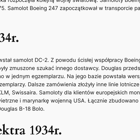
-75. Samolot Boeing 247 zapoczątkował w transporcie 
34r.
tał samolot DC-2. Z powodu ścisłej współpracy Boeing z 
 były zmuszone szukać innego dostawcy. Douglas przed
no w jednym egzemplarzu. Na jego bazie powstała wer
mplarzy. Dalsze zamówienia złożyły inne linie lotnicze 
KLM, Swissaira. Samoloty dla klientów europejskich mon
wietrzne i marynarkę wojenną USA. Łącznie zbudowano
ouglas B-18 Bolo.
ktra 1934r.