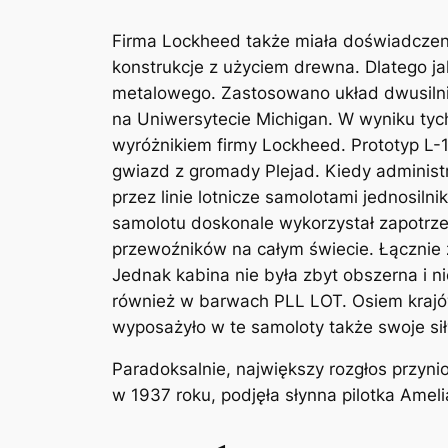
Firma Lockheed także miała doświadczen
konstrukcje z użyciem drewna. Dlatego j
metalowego. Zastosowano układ dwusiln
na Uniwersytecie Michigan. W wyniku ty
wyróżnikiem firmy Lockheed. Prototyp L-1
gwiazd z gromady Plejad. Kiedy adminis
przez linie lotnicze samolotami jednosi
samolotu doskonale wykorzystał zapotrze
przewoźników na całym świecie. Łącznie 
Jednak kabina nie była zbyt obszerna i 
również w barwach PLL LOT. Osiem krajów
wyposażyło w te samoloty także swoje sił
Paradoksalnie, największy rozgłos przyni
w 1937 roku, podjęła słynna pilotka Ameli