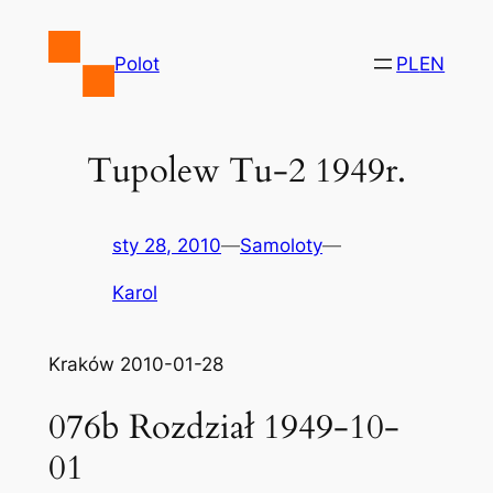
Przejdź
do
Polot
PL
EN
treści
Tupolew Tu-2 1949r.
sty 28, 2010
—
Samoloty
—
Karol
Kraków 2010-01-28
076b Rozdział 1949-10-
01