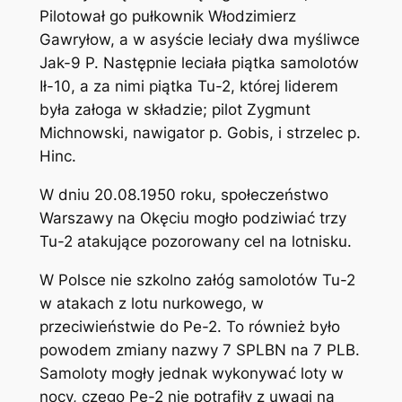
Pilotował go pułkownik Włodzimierz
Gawryłow, a w asyście leciały dwa myśliwce
Jak-9 P. Następnie leciała piątka samolotów
Ił-10, a za nimi piątka Tu-2, której liderem
była załoga w składzie; pilot Zygmunt
Michnowski, nawigator p. Gobis, i strzelec p.
Hinc.
W dniu 20.08.1950 roku, społeczeństwo
Warszawy na Okęciu mogło podziwiać trzy
Tu-2 atakujące pozorowany cel na lotnisku.
W Polsce nie szkolno załóg samolotów Tu-2
w atakach z lotu nurkowego, w
przeciwieństwie do Pe-2. To również było
powodem zmiany nazwy 7 SPLBN na 7 PLB.
Samoloty mogły jednak wykonywać loty w
nocy, czego Pe-2 nie potrafiły z uwagi na