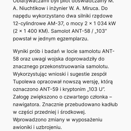
Oblatywaczami byli pilot doświadczalny M.
A. Niuchtikow i inżynier W. A. Miruca. Do
napędu wykorzystano dwa silniki rzędowe
12-cylindrowe AM-37, o mocy 2 x 1 034 kW
(2 x 1 400 KM). Samolot ANT-58 / „103”
powstał w jednym egzemplarzu.
Wyniki prób i badań w locie samolotu ANT-
58 oraz uwagi wojska doprowadziły do
znacznego przekonstruowania samolotu.
Wykorzystując wnioski i sugestie zespół
Tupolewa opracował nowszą wersję, którą
oznaczono ANT-59 i kryptonim „103 U”.
Załogę zwiększono o czwartego członka –
nawigatora. Znacznie przebudowano kadłub
w części przedniej i środkowej.
Wprowadzono zmiany w wyposażeniu
awioniki i uzbrojeniu.