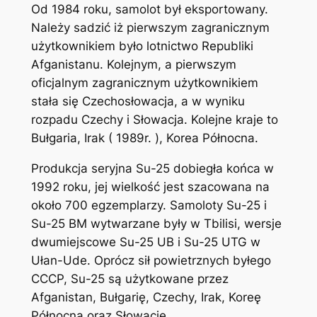
Od 1984 roku, samolot był eksportowany.
Należy sadzić iż pierwszym zagranicznym
użytkownikiem było lotnictwo Republiki
Afganistanu. Kolejnym, a pierwszym
oficjalnym zagranicznym użytkownikiem
stała się Czechosłowacja, a w wyniku
rozpadu Czechy i Słowacja. Kolejne kraje to
Bułgaria, Irak ( 1989r. ), Korea Północna.
Produkcja seryjna Su-25 dobiegła końca w
1992 roku, jej wielkość jest szacowana na
około 700 egzemplarzy. Samoloty Su-25 i
Su-25 BM wytwarzane były w Tbilisi, wersje
dwumiejscowe Su-25 UB i Su-25 UTG w
Ułan-Ude. Oprócz sił powietrznych byłego
CCCP, Su-25 są użytkowane przez
Afganistan, Bu­łgarię, Czechy, Irak, Koreę
Północ­ną oraz Słowację.