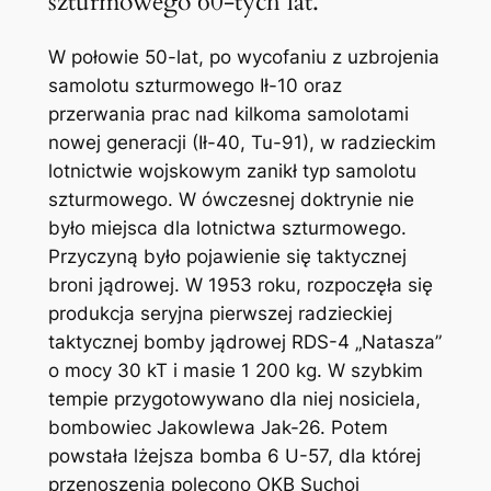
szturmowego 60-tych lat.
W połowie 50-lat, po wycofaniu z uzbrojenia
samolotu szturmowego Ił-10 oraz
przerwania prac nad kilkoma samolotami
nowej generacji (Ił-40, Tu-91), w radzieckim
lotnictwie wojskowym zanikł typ samolotu
szturmowego. W ówczesnej doktrynie nie
było miejsca dla lotnictwa szturmowego.
Przyczyną było pojawienie się taktycznej
broni jądrowej. W 1953 roku, rozpoczęła się
produkcja seryjna pierwszej radzieckiej
taktycznej bomby jądrowej RDS-4 „Natasza”
o mocy 30 kT i masie 1 200 kg. W szybkim
tempie przygotowywano dla niej nosiciela,
bombowiec Jakowlewa Jak-26. Potem
powstała lżejsza bomba 6 U-57, dla której
przenoszenia polecono OKB Suchoj