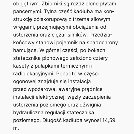
obojętnym. Zbiorniki są rozdzielone płytami
pancernymi. Tylna część kadłuba ma kon­
strukcję półskorupową z trzema siłowymi
wręgami, przejmującymi obciążenia od
usterzenia oraz cię­żar silników. Przedział
końcowy stanowi pojemnik na spadochrony
hamujące. W górnej części, po bo­kach
statecznika pionowego zało­żono cztery
kasety z pułapkami termicznymi i
radiolokacyjnymi. Ponadto w części
ogonowej znaj­duje się instalacja
przeciwpożaro­wa, awaryjne prądnice
instalacji elektrycznej, węzły zaczepienia
usterzenia poziomego oraz dźwig­nia
hydrauliczna regulacji statecz­nika
poziomego. Długość kadłuba wynosi 14,59
m.