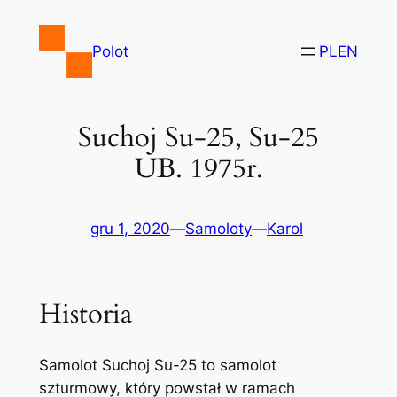
Przejdź
do
Polot
PL
EN
treści
Suchoj Su-25, Su-25
UB. 1975r.
gru 1, 2020
—
Samoloty
—
Karol
Historia
Samolot Suchoj Su-25 to samolot
szturmowy, który powstał w ramach