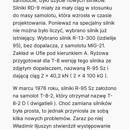
samolocie, było użycie nowych silników.
Silniki RD-9 miały za mały ciąg w stosunku
do masy samolotu, która wzrosła w czasie
projektowania. Ponieważ na specjalny silnik
nie można było liczyć, wybrano silnik już
istniejący. Wybrano silnik R-13-300 (izdielije
95), bez dopalacza, z samolotu MiG-21.
Zakład w Ufie pod kierunkiem A. Ryżowa
przygotował dla T-8 wersję tego silnika ze
zdjętym dopalaczem, nazwaną R-95 Sz i
dającą ciąg 2 x 40,2 kN ( 2 x 4 100 kG ).
W marcu 1976 roku, silniki R-95 Sz założono
na samolot T-8-2, który otrzymał nazwę T-
8-2 D ( dwigatieli ). Choć zamiana silników
była prosta, to jednak przyniosła ze sobą
kilka nowych problemów. Zaraz po niej
Władimir ll­juszyn stwierdził występowanie