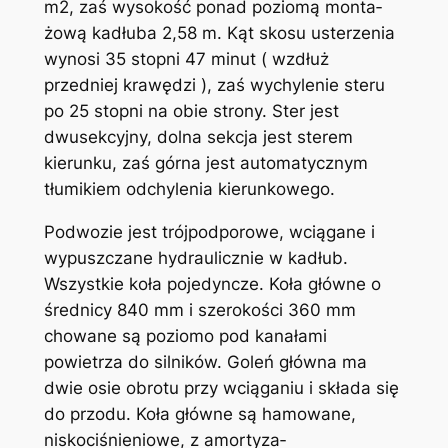
m2, zaś wysokość ponad poziomą monta­
żową kadłuba 2,58 m. Kąt skosu usterzenia
wynosi 35 stopni 47 minut ( wzdłuż
przedniej krawędzi ), zaś wychylenie steru
po 25 stopni na obie strony. Ster jest
dwusekcyjny, dolna sek­cja jest sterem
kierunku, zaś górna jest automatycznym
tłumikiem odchylenia kierunkowego.
Podwozie jest trójpodporowe, wciągane i
wypuszczane hydrauli­cznie w kadłub.
Wszystkie koła pojedyncze. Koła główne o
średnicy 840 mm i szerokości 360 mm
chowane są poziomo pod kanałami
powietrza do silników. Goleń główna ma
dwie osie obro­tu przy wciąganiu i składa się
do przodu. Koła główne są hamowa­ne,
niskociśnieniowe, z amortyza­