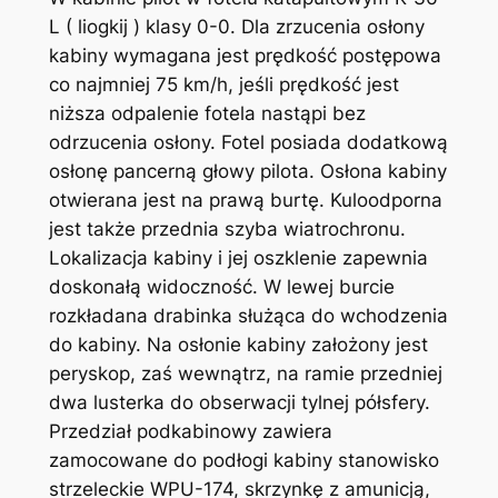
L ( liogkij ) kla­sy 0-0. Dla zrzucenia osłony
kabiny wymagana jest prędkość postępowa
co najmniej 75 km/h, jeśli prędkość jest
niższa odpalenie fotela nastąpi bez
odrzucenia osłony. Fotel posiada dodatkową
osłonę pancerną głowy pilota. Osłona kabiny
otwierana jest na prawą burtę. Kuloodporna
jest także przednia szyba wiatrochronu.
Lokalizacja kabiny i jej oszklenie zapewnia
doskonałą widoczność. W lewej burcie
rozkładana drabin­ka służąca do wchodzenia
do kabi­ny. Na osłonie kabiny założony jest
peryskop, zaś wewnątrz, na ramie przedniej
dwa lusterka do obserwacji tylnej półsfery.
Przedział podkabinowy zawiera
zamocowane do podłogi kabiny stanowisko
strzeleckie WPU-174, skrzynkę z amunicją,