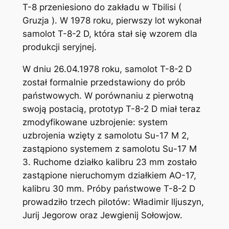
T-8 przeniesiono do zakładu w Tbilisi (
Gruzja ). W 1978 roku, pierwszy lot wykonał
samolot T-8-2 D, która stał się wzorem dla
produkcji seryjnej.
W dniu 26.04.1978 roku, samolot T-8-2 D
został formalnie przedstawiony do prób
państwowych. W porównaniu z pierwotną
swoją postacią, prototyp T-8-2 D miał teraz
zmodyfikowane uzbrojenie: system
uzbrojenia wzięty z samolotu Su-17 M 2,
zastąpiono systemem z samolotu Su-17 M
3. Ruchome działko kalibru 23 mm zostało
zastąpione nieruchomym działkiem AO-17,
kalibru 30 mm. Próby państwowe T-8-2 D
prowadziło trzech pilotów: Władimir lljuszyn,
Jurij Jegorow oraz Jewgienij Sołowjow.