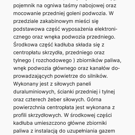
pojemnik na ogniwa taśmy nabo­jowej oraz
mocowanie przedniej goleni podwozia. W
przedziale zakabinowym mieści się
podstawo­wa część wyposażenia elektroni­
cznego oraz wnęka podwozia przedniego.
Środkowa część kadłuba składa się z
centropłatu skrzydła, przed­niego oraz
tylnego ( rozchodowe­go ) zbiorników paliwa,
wnęk pod­wozia głównego oraz kanałów do­
prowadzających powietrze do sil­ników.
Wykona­ny jest z siłowych paneli
duraluminiowych, ścianki przedniej i tylnej
oraz czterech żeber siłowych. Gór­na
powierzchnia centropłata jest wykonana z
profili skrzydłowych. W środkowej części
kadłuba umieszczono główne zbiorniki
paliwa z instalacją do uzupełniania gazem