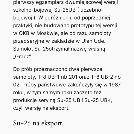
pierwszy egzemplarz dwumiejscowej wersji
szkolno-bojowej Su-25UB ( uczebno-
bojewoj ). W odróżnieniu od poprze­dniej
praktyki, nie budowano pro­totypu tej wersji
w OKB w Mosk­wie, ale od razu samoloty
przedseryjne w zakładzie w Ułan Ude.
Samolot Su-25otrzymał nazwę własną
„Gracz”.
Do prób przeznaczono dwa pierwsze
samoloty, T-8 UB-1 nb 201 oraz T-8 UB-2 nb
02. Próby państwowe zakończyły się w 1987
roku, w tym samym roku zaczęto też
produkcję seryjną Su-25 UB i Su-25 UBK,
czyli wersję na eksport.
Su-25 na eksport.