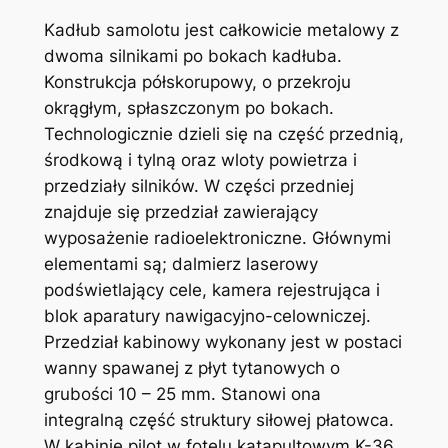
Kadłub samolotu jest całkowicie metalo­wy z
dwoma silnikami po bo­kach kadłuba.
Konstrukcja półskorupowy, o przekroju
okrągłym, spłaszczo­nym po bokach.
Technologicznie dzieli się na część przednią,
środ­kową i tylną oraz wloty powietrza i
przedziały silników. W części przedniej
znajduje się przedział zawierający
wyposażenie radioelektroniczne. Głównymi
elementami są; dalmierz laserowy
podświetlający cele, kamera rejestrująca i
blok aparatury nawigacyjno-celowniczej.
Przedział kabinowy wykonany jest w postaci
wanny spawanej z płyt tytanowych o
grubości 10 – 25 mm. Stanowi ona
integralną część struktury siłowej płatowca.
W kabinie pilot w fotelu katapultowym K-36