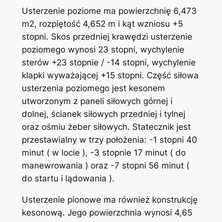
Usterzenie poziome ma powie­rzchnię 6,473
m2, rozpiętość 4,652 m i kąt wzniosu +5
stopni. Skos przed­niej krawędzi usterzenie
poziome­go wynosi 23 stopni, wychylenie
ste­rów +23 stopnie / -14 stopni, wychylenie
klapki wyważającej +15 stopni. Część siłowa
usterzenia poziomego jest keso­nem
utworzonym z paneli siło­wych górnej i
dolnej, ścianek siło­wych przedniej i tylnej
oraz ośmiu żeber siłowych. Statecznik jest
przestawialny w trzy położenia: -1 stopni 40
minut ( w locie ), -3 stopnie 17 minut ( do
manewrowania ) oraz -7 stopni 56 minut (
do startu i lądowania ).
Usterzenie pionowe ma również konstrukcję
kesonową. Jego powierzchnia wynosi 4,65