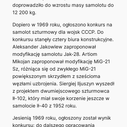
doprowadziło do wzrostu masy samolotu do
12 200 kg.
Dopiero w 1969 roku, ogłoszono konkurs na
samolot szturmowy dla wojsk CCCP. Do
konkursu stanęły cztery biura konstrukcyjne.
Aleksander Jakowlew zaproponował
modyfikację samolotu Jak-28. Artiom
Mikojan zaproponował modyfikację MiG-21
Sz, różniąca się od zwykłego MiG-21
powiększonym skrzydłem z sześcioma
węzłami uzbrojenia. Siergiej lljuszyn wyszedł
z projektem dwumiejscowego szturmowca
Ił-102, który miał swoje korzenie jeszcze w
samolocie lł-40 z 1952 roku.
Jesienią 1969 roku, ogłoszony został wynik
konkursu: do dalszego opracowania