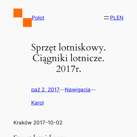
Przejdź
do
Polot
PL
EN
treści
Sprzęt lotniskowy.
Ciągniki lotnicze.
2017r.
paź 2, 2017
—
Nawigacja
—
Karol
Kraków 2017-10-02