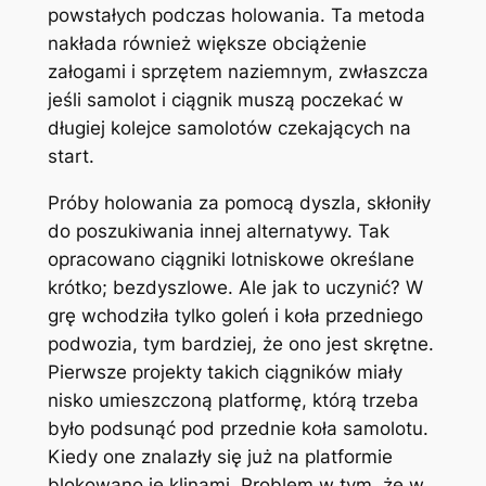
powstałych podczas holowania. Ta metoda
nakłada również większe obciążenie
załogami i sprzętem naziemnym, zwłaszcza
jeśli samolot i ciągnik muszą poczekać w
długiej kolejce samolotów czekających na
start.
Próby holowania za pomocą dyszla, skłoniły
do poszukiwania innej alternatywy. Tak
opracowano ciągniki lotniskowe określane
krótko; bezdyszlowe. Ale jak to uczynić? W
grę wchodziła tylko goleń i koła przedniego
podwozia, tym bardziej, że ono jest skrętne.
Pierwsze projekty takich ciągników miały
nisko umieszczoną platformę, którą trzeba
było podsunąć pod przednie koła samolotu.
Kiedy one znalazły się już na platformie
blokowano je klinami. Problem w tym, że w