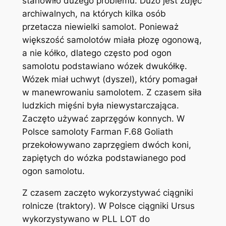
stanowiło dużego problemu. Dużo jest zdjęć
archiwalnych, na których kilka osób
przetacza niewielki samolot. Ponieważ
większość samolotów miała płozę ogonową,
a nie kółko, dlatego często pod ogon
samolotu podstawiano wózek dwukółkę.
Wózek miał uchwyt (dyszel), który pomagał
w manewrowaniu samolotem. Z czasem siła
ludzkich mięśni była niewystarczająca.
Zaczęto używać zaprzęgów konnych. W
Polsce samoloty Farman F.68 Goliath
przekołowywano zaprzęgiem dwóch koni,
zapiętych do wózka podstawianego pod
ogon samolotu.
Z czasem zaczęto wykorzystywać ciągniki
rolnicze (traktory). W Polsce ciągniki Ursus
wykorzystywano w PLL LOT do