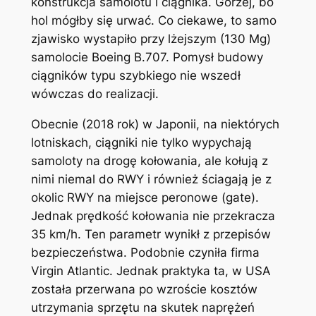
konstrukcja samolotu i ciągnika. Gorzej, bo
hol mógłby się urwać. Co ciekawe, to samo
zjawisko wystapiło przy lżejszym (130 Mg)
samolocie Boeing B.707. Pomysł budowy
ciągników typu szybkiego nie wszedł
wówczas do realizacji.
Obecnie (2018 rok) w Japonii, na niektórych
lotniskach, ciągniki nie tylko wypychają
samoloty na drogę kołowania, ale kołują z
nimi niemal do RWY i również ściagają je z
okolic RWY na miejsce peronowe (gate).
Jednak prędkość kołowania nie przekracza
35 km/h. Ten parametr wynikł z przepisów
bezpieczeństwa. Podobnie czyniła firma
Virgin Atlantic. Jednak praktyka ta, w USA
została przerwana po wzroście kosztów
utrzymania sprzętu na skutek naprężeń