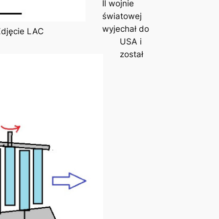
II wojnie
światowej
wyjechał do
Zdjęcie LAC
USA i
został