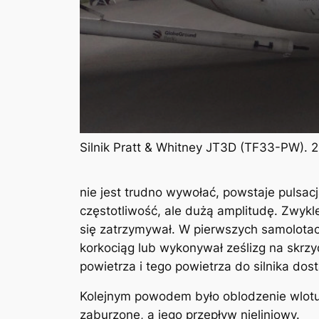
Silnik Pratt & Whitney JT3D (TF33-PW). 2
nie jest trudno wywołać, powstaje pulsac
częstotliwość, ale dużą amplitudę. Zwykl
się zatrzymywał. W pierwszych samolotac
korkociąg lub wykonywał ześlizg na skr
powietrza i tego powietrza do silnika dost
Kolejnym powodem było oblodzenie wlotu p
zaburzone, a jego przepływ nieliniowy.