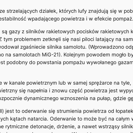
e strzelających działek, których lufy znajdują się w po
stabilność wpadającego powietrza i w efekcie pompaż
są gazy z silników rakietowych pocisków rakietowych k
Z tym problemem zetknęli się nasi piloci latający na 
wodował zgaśniecie silnika samolotu. (Wprowadzono o
o na samolotach MiG-21). Kolejnym powodem mogło by
est podobny do powstania pompażu wywołanego gazami 
 w kanale powietrznym lub w samej sprężarce na tyle,
etrzny się napełnia i znowu część powietrza jest wypyc
rozpocznie dynamicznego wznoszenia na pułap, gdzie gę
 jest to oderwanie się strumienia powietrza od łopatek
ych kątach natarcia. Oderwanie to może być na całym wi
ne rytmiczne detonacje, drżenie, a nawet wstrząsy silni