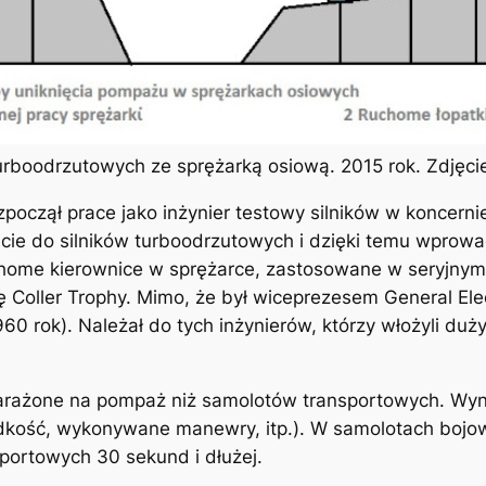
urboodrzutowych ze sprężarką osiową. 2015 rok. Zdjęc
czął prace jako inżynier testowy silników w koncernie 
cie do silników turboodrzutowych i dzięki temu wprowa
home kierownice w sprężarce, zastosowane w seryjnym 
ę Coller Trophy. Mimo, że był wiceprezesem General Ele
1960 rok). Należał do tych inżynierów, którzy włożyli du
narażone na pompaż niż samolotów transportowych. Wyn
dkość, wykonywane manewry, itp.). W samolotach bojow
portowych 30 sekund i dłużej.