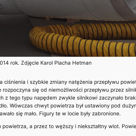
014 rok. Zdjęcie Karol Placha Hetman
ja ciśnienia i szybkie zmiany natężenia przepływu powie
e rozpoczyna się od niemożliwości przepływu przez silni
h z tego typu napędem zwykle silnikowi zaczynało bra
zydło. Wówczas chwyt powietrza był ustawiony pod duż
awało się mało. Figury te w locie były zabronione.
owietrza, a przez to węższy i niekształtny wlot. Powi