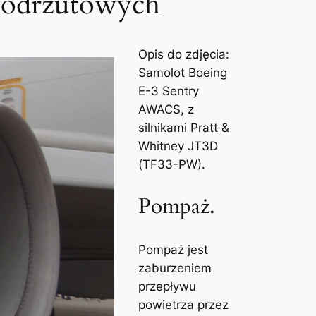
boodrzutowych
Opis do zdjęcia:
Samolot Boeing
E-3 Sentry
AWACS, z
silnikami Pratt &
Whitney JT3D
(TF33-PW).
Pompaż.
Pompaż jest
zaburzeniem
przepływu
powietrza przez