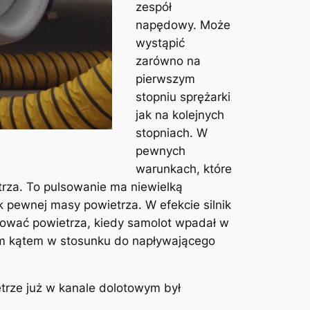
zespół
napędowy. Może
wystąpić
zarówno na
pierwszym
stopniu sprężarki
jak na kolejnych
stopniach. W
pewnych
warunkach, które
trza. To pulsowanie ma niewielką
k pewnej masy powietrza. W efekcie silnik
kować powietrza, kiedy samolot wpadał w
ym kątem w stosunku do napływającego
etrze już w kanale dolotowym był