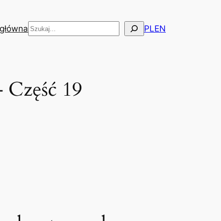
Szukaj
 główna
PL
EN
– Część 19