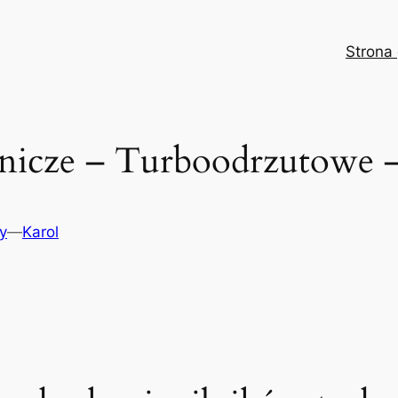
Strona
otnicze – Turboodrzutowe 
y
—
Karol