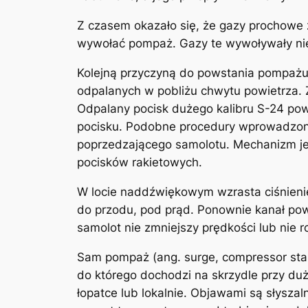
Z czasem okazało się, że gazy prochowe z
wywołać pompaż. Gazy te wywoływały nie
Kolejną przyczyną do powstania pompażu 
odpalanych w pobliżu chwytu powietrza. 
Odpalany pocisk dużego kalibru S-24 po
pocisku. Podobne procedury wprowadzon
poprzedzającego samolotu. Mechanizm j
pocisków rakietowych.
W locie naddźwiękowym wzrasta ciśnienie
do przodu, pod prąd. Ponownie kanał powi
samolot nie zmniejszy prędkości lub nie 
Sam pompaż (ang. surge, compressor stall)
do którego dochodzi na skrzydle przy duż
łopatce lub lokalnie. Objawami są słyszal