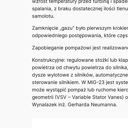
wzrost temperatury przed turbiną i spad
spalania, z braku dostatecznej ilości tle
samolotu.
Zamknięcie „gazu” było pierwszym krokiem 
odpowiedniego postępowania, które częst
Zapobieganie pompażowi jest realizowane
Konstrukcyjne: regulowane stożki lub klap
powietrza od chwytu powietrza do silnik
dysze wylotowe z silników, automatyczne
sterowanie silnikiem. W MiG-23 jest syst
może wystąpić pompaż lub ruchome kierow
geometrii (VSV – Variable Stator Vanes) 
Wynalazek inż. Gerharda Neumanna.