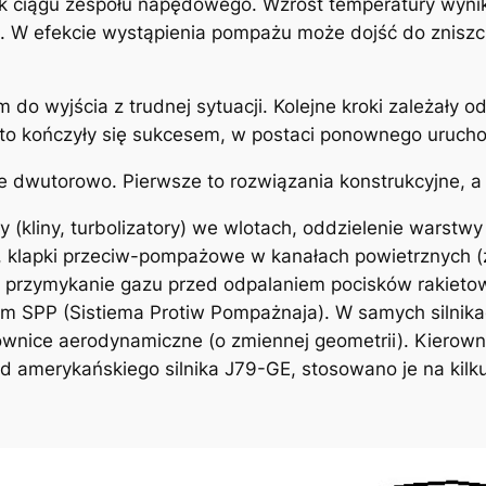
ek ciągu zespołu napędowego. Wzrost temperatury wyni
nu. W efekcie wystąpienia pompażu może dojść do zniszcze
do wyjścia z trudnej sytuacji. Kolejne kroki zależały od
o kończyły się sukcesem, w postaci ponownego uruchom
 dwutorowo. Pierwsze to rozwiązania konstrukcyjne, a 
y (kliny, turbolizatory) we wlotach, oddzielenie warstw
a, klapki przeciw-pompażowe w kanałach powietrznych (
 przymykanie gazu przed odpalaniem pocisków rakietow
em SPP (Sistiema Protiw Pompażnaja). W samych silnika
nice aerodynamiczne (o zmiennej geometrii). Kierowni
od amerykańskiego silnika J79-GE, stosowano je na kilku