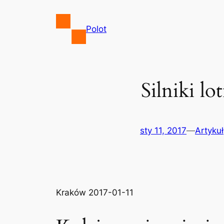
Przejdź
do
Polot
treści
Silniki l
sty 11, 2017
—
Artykuł
Kraków 2017-01-11