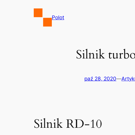
Przejdź
do
Polot
treści
Silnik tur
paź 28, 2020
—
Artyk
Silnik RD-10