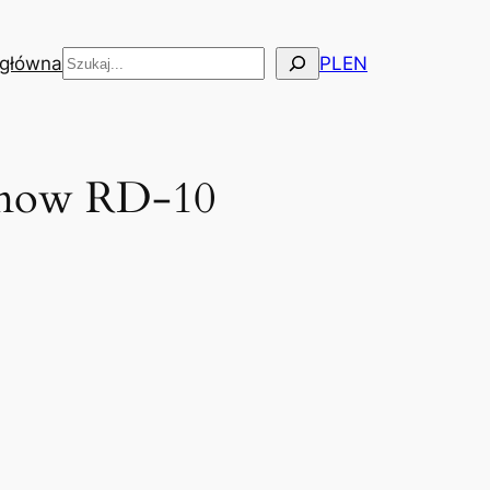
Szukaj
 główna
PL
EN
limow RD-10