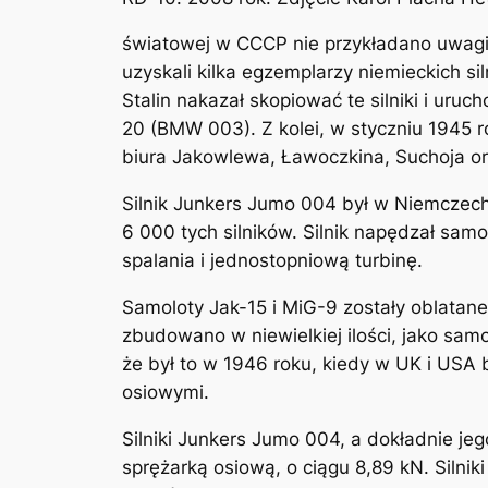
światowej w CCCP nie przykładano uwagi d
uzyskali kilka egzemplarzy niemieckich
Stalin nakazał skopiować te silniki i uru
20 (BMW 003). Z kolei, w styczniu 1945 
biura Jakowlewa, Ławoczkina, Suchoja or
Silnik Junkers Jumo 004 był w Niemczec
6 000 tych silników. Silnik napędzał sa
spalania i jednostopniową turbinę.
Samoloty Jak-15 i MiG-9 zostały oblatane
zbudowano w niewielkiej ilości, jako sa
że był to w 1946 roku, kiedy w UK i USA 
osiowymi.
Silniki Junkers Jumo 004, a dokładnie je
sprężarką osiową, o ciągu 8,89 kN. Silnik