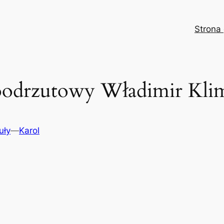
Strona
boodrzutowy Władimir K
uły
—
Karol