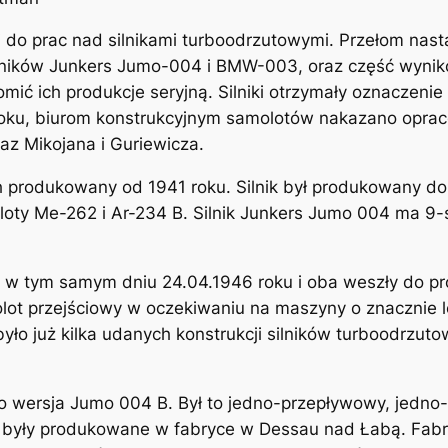
o prac nad silnikami turboodrzutowymi. Przełom nastąp
 silników Junkers Jumo-004 i BMW-003, oraz część wyn
chomić ich produkcje seryjną. Silniki otrzymały oznacze
roku, biurom konstrukcyjnym samolotów nakazano opracow
az Mikojana i Guriewicza.
h produkowany od 1941 roku. Silnik był produkowany d
moloty Me-262 i Ar-234 B. Silnik Junkers Jumo 004 ma 9
 w tym samym dniu 24.04.1946 roku i oba weszły do pro
molot przejściowy w oczekiwaniu na maszyny o znacznie 
było już kilka udanych konstrukcji silników turboodrzu
go wersja Jumo 004 B. Był to jedno-przepływowy, jedno
i były produkowane w fabryce w Dessau nad Łabą. Fabryk