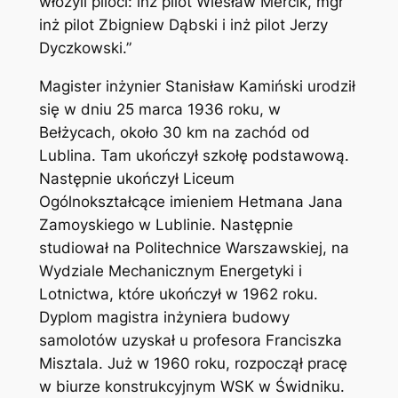
włożyli piloci: inż pilot Wiesław Mercik, mgr
inż pilot Zbigniew Dąbski i inż pilot Jerzy
Dyczkowski.”
Magister inżynier Stanisław Kamiński urodził
się w dniu 25 marca 1936 roku, w
Bełżycach, około 30 km na zachód od
Lublina. Tam ukończył szkołę podstawową.
Następnie ukończył Liceum
Ogólnokształcące imieniem Hetmana Jana
Zamoyskiego w Lublinie. Następnie
studiował na Politechnice Warszawskiej, na
Wydziale Mechanicznym Energetyki i
Lotnictwa, które ukończył w 1962 roku.
Dyplom magistra inżyniera budowy
samolotów uzyskał u profesora Franciszka
Misztala. Już w 1960 roku, rozpoczął pracę
w biurze konstrukcyjnym WSK w Świdniku.