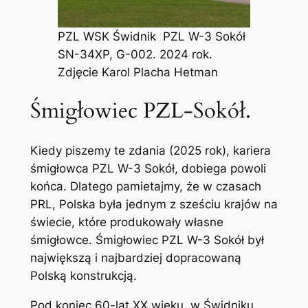
PZL WSK Świdnik PZL W-3 Sokół
SN-34XP, G-002. 2024 rok.
Zdjęcie Karol Placha Hetman
Śmigłowiec PZL-Sokół.
Kiedy piszemy te zdania (2025 rok), kariera
śmigłowca PZL W-3 Sokół, dobiega powoli
końca. Dlatego pamietajmy, że w czasach
PRL, Polska była jednym z sześciu krajów na
świecie, które produkowały własne
śmigłowce. Śmigłowiec PZL W-3 Sokół był
największą i najbardziej dopracowaną
Polską konstrukcją.
Pod koniec 60-lat XX wieku, w Świdniku