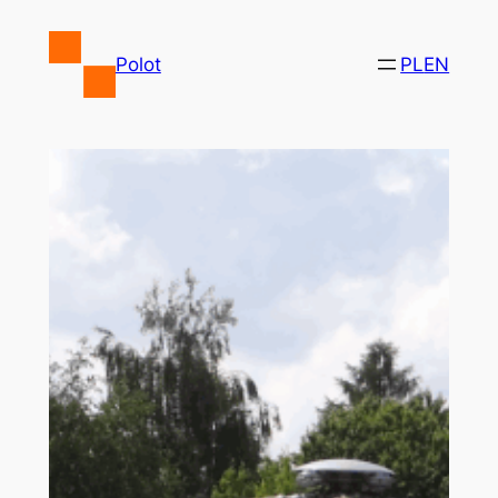
Przejdź
do
Polot
PL
EN
treści