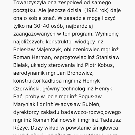
Towarzyszyła ona zespołowi od samego
początku. Ale jeszcze dzisiaj (1984 rok) daje
ona o sobie znać. W zasadzie mogę liczyć
tylko na 30-40 osób, najbardziej
zaangażowanych w ten program. Wymienię
najbliższych: konstruktor wiodący inż
Bolesław Majerczyk, obliczeniowiec mgr inż
Roman Herman, osprzętowiec inż Stanisław
Bielak, układy sterowania inż Piotr Kobus,
aerodynamik mgr Jan Bronowicz,
konstruktor kadłuba mgr inż Henryk
Czerwiński, główny technolog inż Henryk
Pać, próby w locie mgr inż Bogusław
Maryniak i dr inż Władysław Bubień,
dyrektorzy zakładu badawczo-rozwojowego
mgr inż Roman Kalinowski i mgr inż Tadeusz
Różyc. Duży wkład w powstanie śmigłowca