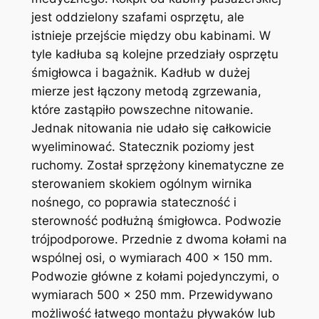
jest oddzielony szafami osprzętu, ale
istnieje przejście między obu kabinami. W
tyle kadłuba są kolejne przedziały osprzętu
śmigłowca i bagażnik. Kadłub w dużej
mierze jest łączony metodą zgrzewania,
które zastąpiło powszechne nitowanie.
Jednak nitowania nie udało się całkowicie
wyeliminować. Statecznik poziomy jest
ruchomy. Został sprzężony kinematyczne ze
sterowaniem skokiem ogólnym wirnika
nośnego, co poprawia stateczność i
sterowność podłużną śmigłowca. Podwozie
trójpodporowe. Przednie z dwoma kołami na
wspólnej osi, o wymiarach 400 x 150 mm.
Podwozie główne z kołami pojedynczymi, o
wymiarach 500 x 250 mm. Przewidywano
możliwość łatwego montażu pływaków lub