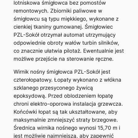
lotniskowa śmigłowca bez pomostów
remontowych. Zbiorniki paliwowe w
śmigłowcu są typu miękkiego, wykonane z
cienkiej tkaniny gumowanej. Śmigłowiec
PZL-Sokół otrzymał automat utrzymujący
odpowiednie obroty wałów turbin silników,
co znacznie ułatwia pilotaż. Ewentualnie jest
możliwe przejście na sterowanie ręczne.
Wirnik nośny śmigłowca PZL-Sokół jest
czterołopatowy. Łopaty wykonano z włókna
szklanego przesyconego żywicą
epoksydową. Przed oblodzeniem łopatę
chroni elektro-oporowa instalacja grzewcza.
Końcówki łopat są tak ukształtowane, aby
maksymalnie zmniejszyć straty brzegowe.
Średnica wirnika nośnego wynosi 15,70 m i
jest możliwie najmniejszą, aby zapewnić