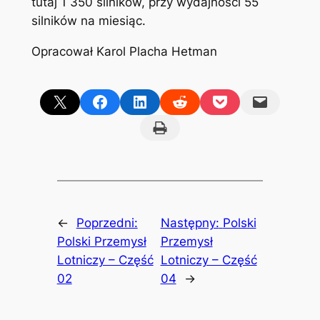
tutaj 1 350 silników, przy wydajności 55
silników na miesiąc.
Opracował Karol Placha Hetman
Share on X
Share on Facebook
Share on LinkedIn
Share on Reddit
Share on Pocket
Email this Page
Print this Page
←
Poprzedni:
Następny:
Polski
Polski Przemysł
Przemysł
Lotniczy – Część
Lotniczy – Część
02
04
→