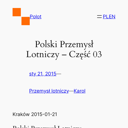
Przejdź
do
Polot
PL
EN
treści
Polski Przemysł
Lotniczy – Część 03
sty 21, 2015
—
Przemysł lotniczy
—
Karol
Kraków 2015-01-21