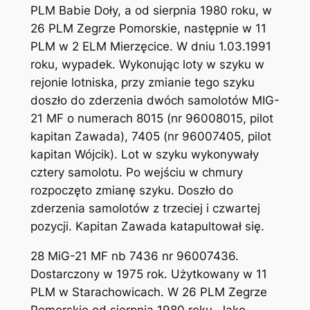
PLM Babie Doły, a od sierpnia 1980 roku, w
26 PLM Zegrze Pomorskie, następnie w 11
PLM w 2 ELM Mierzęcice. W dniu 1.03.1991
roku, wypadek. Wykonując loty w szyku w
rejonie lotniska, przy zmianie tego szyku
doszło do zderzenia dwóch samolotów MIG-
21 MF o numerach 8015 (nr 96008015, pilot
kapitan Zawada), 7405 (nr 96007405, pilot
kapitan Wójcik). Lot w szyku wykonywały
cztery samolotu. Po wejściu w chmury
rozpoczęto zmianę szyku. Doszło do
zderzenia samolotów z trzeciej i czwartej
pozycji. Kapitan Zawada katapultował się.
28 MiG-21 MF nb 7436 nr 96007436.
Dostarczony w 1975 rok. Użytkowany w 11
PLM w Starachowicach. W 26 PLM Zegrze
Pomorskie od sierpnia 1980 roku. Jako