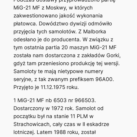
MiG-21 MF z Moskwy, w których
zakwestionowano jakość wykonania
płatowca. Dowództwo dywizji odmówiło
przyjęcia tych samolotów. Z Malborka
odesłano je do producenta. W związku z
tym ostatnia partia 20 maszyn MiG-21 MF
została nam dostarczona z zakładów Gorki,
gdyż tam przeniesiono produkcję tej wersji.
Samoloty te mają nietypowe numery
seryjne, z tak zwanym prefiksem 96A00.
Przyjęto je 11.12.1975 roku.
1 MiG-21 MF nb 6503 nr 966503.
Dostarczony w 1972 rok. Samolot od
początku był na stanie 11 PLM w
Strachowicach, cały czas w II eskadrze
lotniczej. Latem 1988 roku, został