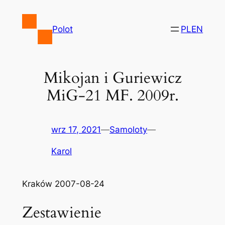
Przejdź
do
Polot
PL
EN
treści
Mikojan i Guriewicz
MiG-21 MF. 2009r.
wrz 17, 2021
—
Samoloty
—
Karol
Kraków 2007-08-24
Zestawienie