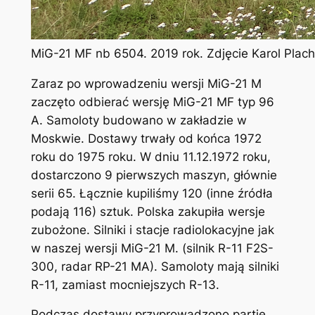
MiG-21 MF nb 6504. 2019 rok. Zdjęcie Karol Pla
Zaraz po wprowadzeniu wersji MiG-21 M
zaczęto odbierać wersję MiG-21 MF typ 96
A. Samoloty budowano w zakładzie w
Moskwie. Dostawy trwały od końca 1972
roku do 1975 roku. W dniu 11.12.1972 roku,
dostarczono 9 pierwszych maszyn, głównie
serii 65. Łącznie kupiliśmy 120 (inne źródła
podają 116) sztuk. Polska zakupiła wersje
zubożone. Silniki i stacje radiolokacyjne jak
w naszej wersji MiG-21 M. (silnik R-11 F2S-
300, radar RP-21 MA). Samoloty mają silniki
R-11, zamiast mocniejszych R-13.
Podczas dostawy przyprowadzono partię