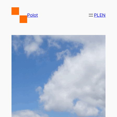
Przejdź
do
Polot
PL
EN
treści