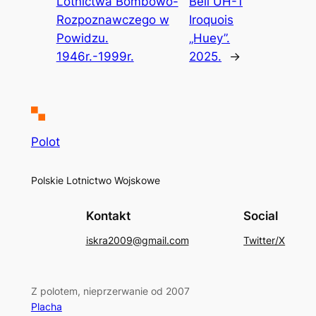
Lotnictwa Bombowo-
Bell UH-1
Rozpoznawczego w
Iroquois
Powidzu.
„Huey”.
1946r.-1999r.
2025.
→
Polot
Polskie Lotnictwo Wojskowe
Kontakt
Social
iskra2009@gmail.com
Twitter/X
Z polotem, nieprzerwanie od 2007
Placha