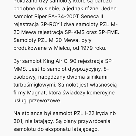
Pokazano trzy samoloty które są bardzo
podobne do siebie, a jednak różne. Jeden
samolot Piper PA-34-200T Seneca II
rejestracja SP-ROY i dwa samoloty PZL M-
20 Mewa rejestracja SP-KMS oraz SP-FME.
Samoloty PZL M-20 Mewa, były
produkowane w Mielcu, od 1979 roku.
Był samolot King Air C-90 rejestracja SP-
MMS. Jest to samolot dyspozycyjny, 8-
osobowy, napędzany dwoma silnikami
turbośmigłowymi. Samolot jest własnością
firmy Magnat, która świadczy komercyjne
usługi przewozowe.
Na stojance był samolot PZL I-22 Iryda nb
301, nie latający. Są plany przywrócenia
samolotu do eksponatu latającego.