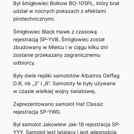
Był śmigłowiec Bolkow BO-105PL, który brał
udział w nocnych pokazach z efektami
pirotechnicznymi.
Śmigłowiec Black Hawk z czasową
rejestracją SP-YVB. Śmigłowiec został
zbudowany w Mielcu i w ciągu kilku dni
zostanie przekazany zagranicznemu
odbiorcy.
Były dwie repliki samolotów Albatros Oeffag
D.III, nb „3” i „6”. Samoloty te były używane
w czasie wielkiej wojny światowej.
Zaprezentowano samolot Hat Classic
rejestracja SP-YWG.
Był samolot Jakowlew Jak-18 rejestracja SP-
YYY. Samolot jest latający i jest własnością