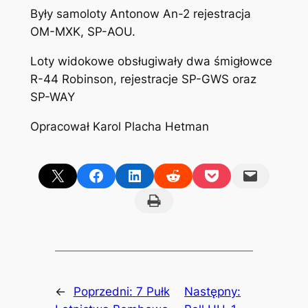
Były samoloty Antonow An-2 rejestracja
OM-MXK, SP-AOU.
Loty widokowe obsługiwały dwa śmigłowce
R-44 Robinson, rejestracje SP-GWS oraz
SP-WAY
Opracował Karol Placha Hetman
Share on X
Share on Facebook
Share on LinkedIn
Share on Reddit
Share on Pocket
Email this Page
Print this Page
←
Poprzedni:
7 Pułk
Następny: