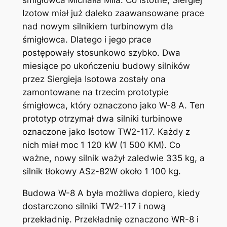
śmigłowca Michaiła Mila. Co istotne, Siergiej
Izotow miał już daleko zaawansowane prace
nad nowym silnikiem turbinowym dla
śmigłowca. Dlatego i jego prace
postępowały stosunkowo szybko. Dwa
miesiące po ukończeniu budowy silników
przez Siergieja Isotowa zostały ona
zamontowane na trzecim prototypie
śmigłowca, który oznaczono jako W-8 A. Ten
prototyp otrzymał dwa silniki turbinowe
oznaczone jako Isotow TW2-117. Każdy z
nich miał moc 1 120 kW (1 500 KM). Co
ważne, nowy silnik ważył zaledwie 335 kg, a
silnik tłokowy ASz-82W około 1 100 kg.
Budowa W-8 A była możliwa dopiero, kiedy
dostarczono silniki TW2-117 i nową
przekładnię. Przekładnię oznaczono WR-8 i