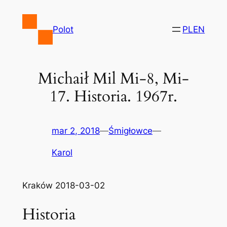
Przejdź
do
Polot
PL
EN
treści
Michaił Mil Mi-8, Mi-
17. Historia. 1967r.
mar 2, 2018
—
Śmigłowce
—
Karol
Kraków 2018-03-02
Historia