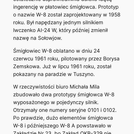
ingerencję w płatowiec śmigłowca. Prototyp
o nazwie W-8 został zaprojektowany w 1958
roku. Był napędzany jednym silnikiem
Iwczenko AI-24 W, który później zmienił
nazwę na Sołowjow.
Śmigłowiec W-8 oblatano w dniu 24
czerwcu 1961 roku, pilotowany przez Borysa
Zemskowa. Już w lipcu 1961 roku, został
pokazany na paradzie w Tuszyno.
W rzeczywistości biuro Michała Mila
zbudowało dwa prototypy śmigłowca W-8
wyposażonego w pojedynczy silnik.
Otrzymały one numery seryjne 0101 i 0102.
Po prawdzie, dużo elementów śmigłowca
W-8 i późniejszego W-8 A powstawało w
Zakładzie Nr 23, bo Zakład OKB-329 nie