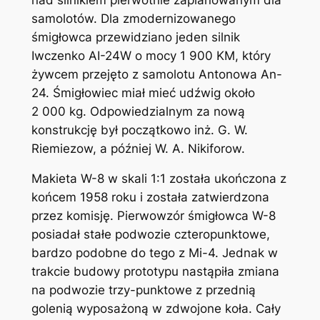
samolotów. Dla zmodernizowanego
śmigłowca przewidziano jeden silnik
Iwczenko AI-24W o mocy 1 900 KM, który
żywcem przejęto z samolotu Antonowa An-
24. Śmigłowiec miał mieć udźwig około
2 000 kg. Odpowiedzialnym za nową
konstrukcję był początkowo inż. G. W.
Riemiezow, a później W. A. Nikiforow.
Makieta W-8 w skali 1:1 została ukończona z
końcem 1958 roku i została zatwierdzona
przez komisję. Pierwowzór śmigłowca W-8
posiadał stałe podwozie czteropunktowe,
bardzo podobne do tego z Mi-4. Jednak w
trakcie budowy prototypu nastąpiła zmiana
na podwozie trzy-punktowe z przednią
golenią wyposażoną w zdwojone koła. Cały