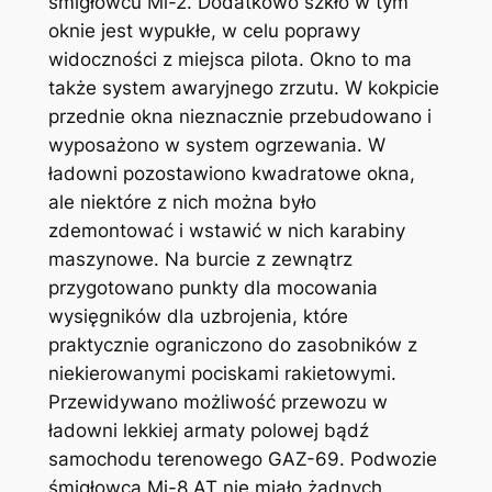
śmigłowcu Mi-2. Dodatkowo szkło w tym
oknie jest wypukłe, w celu poprawy
widoczności z miejsca pilota. Okno to ma
także system awaryjnego zrzutu. W kokpicie
przednie okna nieznacznie przebudowano i
wyposażono w system ogrzewania. W
ładowni pozostawiono kwadratowe okna,
ale niektóre z nich można było
zdemontować i wstawić w nich karabiny
maszynowe. Na burcie z zewnątrz
przygotowano punkty dla mocowania
wysięgników dla uzbrojenia, które
praktycznie ograniczono do zasobników z
niekierowanymi pociskami rakietowymi.
Przewidywano możliwość przewozu w
ładowni lekkiej armaty polowej bądź
samochodu terenowego GAZ-69. Podwozie
śmigłowca Mi-8 AT nie miało żadnych