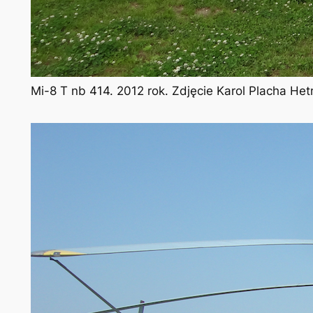
Mi-8 T nb 414. 2012 rok. Zdjęcie Karol Placha He