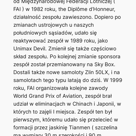
od Międzynarodowej Federacji Lotniczej (
FAI ) w 1982 roku, the Diplôme d’Honneur,
działalność zespołu zawieszono. Dopiero po
zmianach ustrojowych u naszych
południowych sąsiadów, udało się
reaktywować zespół w 1989 roku, jako
Unimax Devil. Zmienił się także częściowo
skład zespołu. Po kolejnej zmianie sponsora
zespół został przemianowany na Sky Box.
Dostali także nowe samoloty Zlin 50LX, i na
samolotach tego typu latają do dziś. W 1999
roku, FAI organizowała kolejne zawody
World Grand Prix of Aviation, zespół brał
udział w eliminacjach w Chinach i Japonii, w
których to zajęli I miejsca. Zespół ten był
pierwszym, któremu udało się przelecieć w
formacji przez jaskinię Tianmen ( szczelina
ma wymiary 30 m szerokości i 90 m