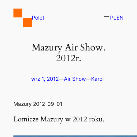
Przejdź
do
Polot
PL
EN
treści
Mazury Air Show.
2012r.
wrz 1, 2012
—
Air Show
—
Karol
Mazury 2012-09-01
Lotnicze Mazury w 2012 roku.