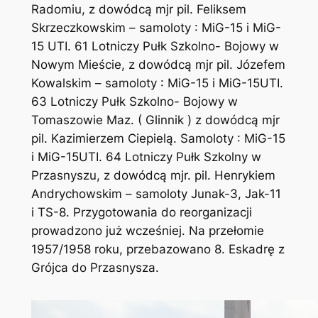
Radomiu, z dowódcą mjr pil. Feliksem
Skrzeczkowskim – samoloty : MiG-15 i MiG-
15 UTI. 61 Lotniczy Pułk Szkolno- Bojowy w
Nowym Mieście, z dowódcą mjr pil. Józefem
Kowalskim – samoloty : MiG-15 i MiG-15UTI.
63 Lotniczy Pułk Szkolno- Bojowy w
Tomaszowie Maz. ( Glinnik ) z dowódcą mjr
pil. Kazimierzem Ciepielą. Samoloty : MiG-15
i MiG-15UTI. 64 Lotniczy Pułk Szkolny w
Przasnyszu, z dowódcą mjr. pil. Henrykiem
Andrychowskim – samoloty Junak-3, Jak-11
i TS-8. Przygotowania do reorganizacji
prowadzono już wcześniej. Na przełomie
1957/1958 roku, przebazowano 8. Eskadrę z
Grójca do Przasnysza.