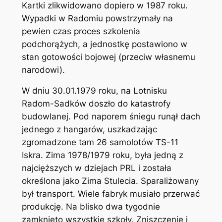
Kartki zlikwidowano dopiero w 1987 roku.
Wypadki w Radomiu powstrzymały na
pewien czas proces szkolenia
podchorążych, a jednostkę postawiono w
stan gotowości bojowej (przeciw własnemu
narodowi).
W dniu 30.01.1979 roku, na Lotnisku
Radom-Sadków doszło do katastrofy
budowlanej. Pod naporem śniegu runął dach
jednego z hangarów, uszkadzając
zgromadzone tam 26 samolotów TS-11
Iskra. Zima 1978/1979 roku, była jedną z
najcięższych w dziejach PRL i została
określona jako Zima Stulecia. Sparaliżowany
był transport. Wiele fabryk musiało przerwać
produkcję. Na blisko dwa tygodnie
zamknięto wszystkie szkoły. Zniszczenie i