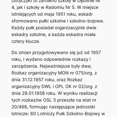
Dotyczyło to zarówno szkoły w Dęblinie Nr
4, jak i szkoły w Radomiu Nr 5. W miejsce
istniejących od maja 1951 roku, eskadr
sformowano pułki szkolne i szkolno-bojowe.
Każdy pułk posiadał organizacyjnie dwie
eskadry szkolne, a każda eskadra miała
cztery klucze.
Do zmian przygotowywano się już od 1957
roku, i wydano odpowiednie rozkazy i
zarządzenia. Najważniejsze były dwa;
Rozkaz organizacyjny MON nr 075/org. z
dnia 31.12.1957 roku, oraz Rozkaz
organizacyjny DWL i OPL OK nr 02/org. z
dnia 29.01.1958 roku. W wyniku realizacji
tych rozkazów OSL 5 przeszła na etat nr
20/466, formując następujące jednostki
lotnicze: 60 Lotniczy Pułk Szkolno-Bojowy w