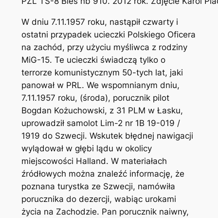
PZL TS-8 Bies nb 910. 2012 rok. Zdjęcie Karol P
W dniu 7.11.1957 roku, nastąpił czwarty i
ostatni przypadek ucieczki Polskiego Oficera
na zachód, przy użyciu myśliwca z rodziny
MiG-15. Te ucieczki świadczą tylko o
terrorze komunistycznym 50-tych lat, jaki
panował w PRL. We wspomnianym dniu,
7.11.1957 roku, (środa), porucznik pilot
Bogdan Kożuchowski, z 31 PLM w Łasku,
uprowadził samolot Lim-2 nr 1B 19-019 /
1919 do Szwecji. Wskutek błędnej nawigacji
wylądował w głębi lądu w okolicy
miejscowości Halland. W materiałach
źródłowych można znaleźć informację, że
poznana turystka ze Szwecji, namówiła
porucznika do dezercji, wabiąc urokami
życia na Zachodzie. Pan porucznik naiwny,