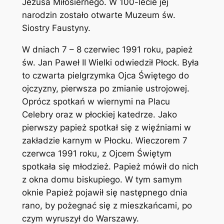
Jezusa Miłosiernego. W 100-lecie jej
narodzin zostało otwarte Muzeum św.
Siostry Faustyny.
W dniach 7 – 8 czerwiec 1991 roku, papież
św. Jan Paweł II Wielki odwiedził Płock. Była
to czwarta pielgrzymka Ojca Świętego do
ojczyzny, pierwsza po zmianie ustrojowej.
Oprócz spotkań w wiernymi na Placu
Celebry oraz w płockiej katedrze. Jako
pierwszy papież spotkał się z więźniami w
zakładzie karnym w Płocku. Wieczorem 7
czerwca 1991 roku, z Ojcem Świętym
spotkała się młodzież. Papież mówił do nich
z okna domu biskupiego. W tym samym
oknie Papież pojawił się następnego dnia
rano, by pożegnać się z mieszkańcami, po
czym wyruszył do Warszawy.