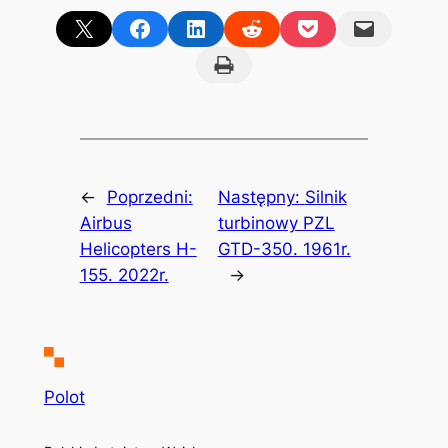
Share on X
Share on Facebook
Share on LinkedIn
Share on Reddit
Share on Pocket
Email this Page
Print this Page
←
Poprzedni:
Następny:
Silnik
Airbus
turbinowy PZL
Helicopters H-
GTD-350. 1961r.
155. 2022r.
→
Polot