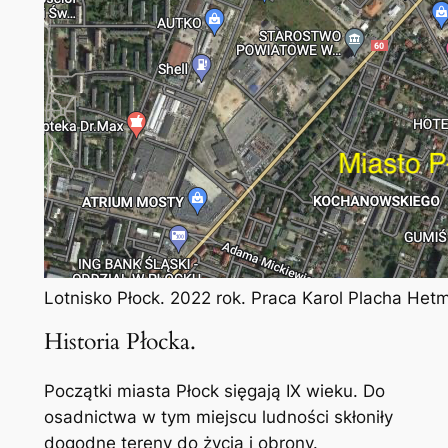
Lotnisko Płock. 2022 rok. Praca Karol Placha Het
Historia Płocka.
Początki miasta Płock sięgają IX wieku. Do
osadnictwa w tym miejscu ludności skłoniły
dogodne tereny do życia i obrony.