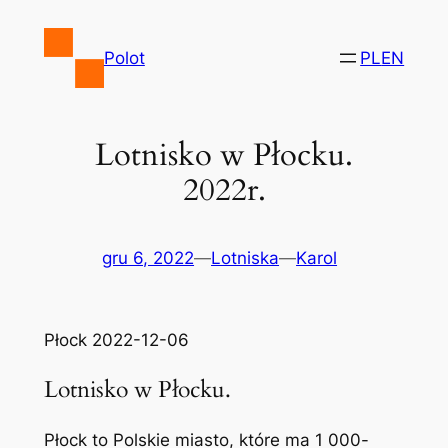
Przejdź
do
Polot
PL
EN
treści
Lotnisko w Płocku.
2022r.
gru 6, 2022
—
Lotniska
—
Karol
Płock 2022-12-06
Lotnisko w Płocku.
Płock to Polskie miasto, które ma 1 000-