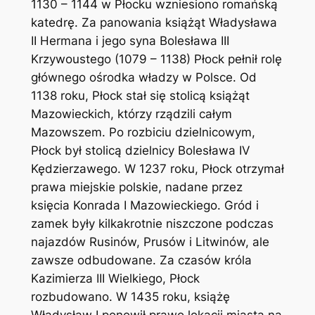
1130 – 1144 w Płocku wzniesiono romańską
katedrę. Za panowania książąt Władysława
II Hermana i jego syna Bolesława III
Krzywoustego (1079 – 1138) Płock pełnił rolę
głównego ośrodka władzy w Polsce. Od
1138 roku, Płock stał się stolicą książąt
Mazowieckich, którzy rządzili całym
Mazowszem. Po rozbiciu dzielnicowym,
Płock był stolicą dzielnicy Bolesława IV
Kędzierzawego. W 1237 roku, Płock otrzymał
prawa miejskie polskie, nadane przez
księcia Konrada I Mazowieckiego. Gród i
zamek były kilkakrotnie niszczone podczas
najazdów Rusinów, Prusów i Litwinów, ale
zawsze odbudowane. Za czasów króla
Kazimierza III Wielkiego, Płock
rozbudowano. W 1435 roku, książę
Władysław I ponowił prawo lokacji miasta na