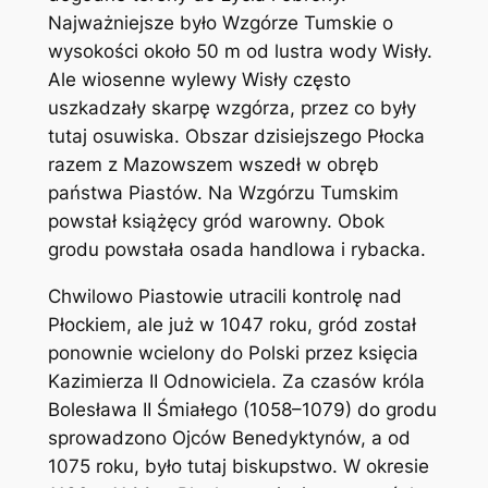
Najważniejsze było Wzgórze Tumskie o
wysokości około 50 m od lustra wody Wisły.
Ale wiosenne wylewy Wisły często
uszkadzały skarpę wzgórza, przez co były
tutaj osuwiska. Obszar dzisiejszego Płocka
razem z Mazowszem wszedł w obręb
państwa Piastów. Na Wzgórzu Tumskim
powstał książęcy gród warowny. Obok
grodu powstała osada handlowa i rybacka.
Chwilowo Piastowie utracili kontrolę nad
Płockiem, ale już w 1047 roku, gród został
ponownie wcielony do Polski przez księcia
Kazimierza II Odnowiciela. Za czasów króla
Bolesława II Śmiałego (1058–1079) do grodu
sprowadzono Ojców Benedyktynów, a od
1075 roku, było tutaj biskupstwo. W okresie