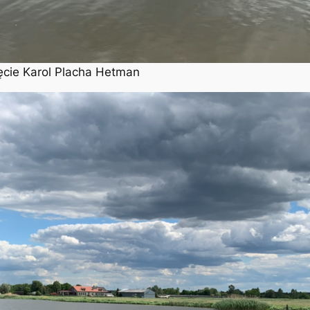
ęcie Karol Placha Hetman