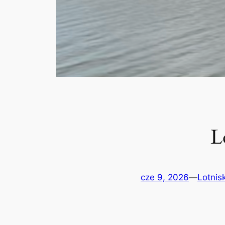
L
cze 9, 2026
—
Lotnis