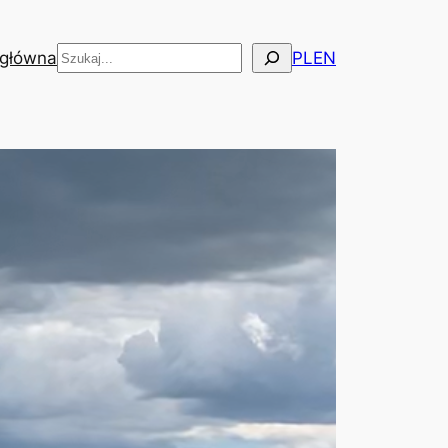
Szukaj
 główna
PL
EN