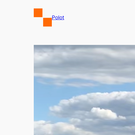
Przejdź
do
Polot
treści