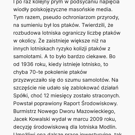
I po raz kolejny prym w podsycaniu napięcia
wiodły polskojęzyczne masońskie media.
Tym razem, pseudo ochroniarzom przyrody,
na sumieniu był los ptaków. Twierdzili, że
rozbudowa lotniska ograniczy liczbę ptaków
w okolicy. Że zaistnieje większe niż na
innych lotniskach ryzyko kolizji ptaków z
samolotami. A to było bardzo ciekawe. Bo
od 1936 roku, kiedy istnieje lotnisko, to
chyba 70-te pokolenie ptaków
przyzwyczaiło się do szumu samolotów. Na
szczęście nie udało się zablokować działań
Spółki, choć 12 miesięcy zostało straconych.
Powstał poprawiony Raport Środowiskowy.
Burmistrz Nowego Dworu Mazowieckiego,
Jacek Kowalski wydał w marcu 2009 roku,
decyzję środowiskową dla lotniska Modlin.
Umożliwi ona dalsze prace inwestycyjne, tak