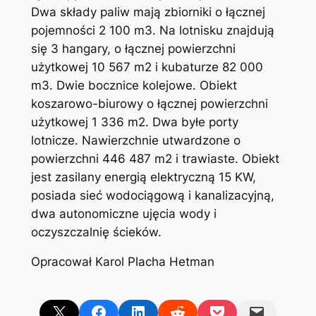
Dwa składy paliw mają zbiorniki o łącznej
pojemności 2 100 m3. Na lotnisku znajdują
się 3 hangary, o łącznej powierzchni
użytkowej 10 567 m2 i kubaturze 82 000
m3. Dwie bocznice kolejowe. Obiekt
koszarowo-biurowy o łącznej powierzchni
użytkowej 1 336 m2. Dwa byłe porty
lotnicze. Nawierzchnie utwardzone o
powierzchni 446 487 m2 i trawiaste. Obiekt
jest zasilany energią elektryczną 15 KW,
posiada sieć wodociągową i kanalizacyjną,
dwa autonomiczne ujęcia wody i
oczyszczalnię ścieków.
Opracował Karol Placha Hetman
Share on X
Share on Facebook
Share on LinkedIn
Share on Reddit
Share on Pocket
Email this Page