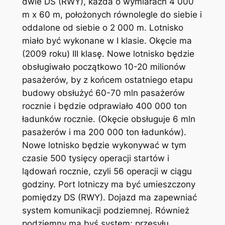
dwie DS (RWY), każda o wymiarach 4 000
m x 60 m, położonych równolegle do siebie i
oddalone od siebie o 2 000 m. Lotnisko
miało być wykonane w I klasie. Okęcie ma
(2009 roku) III klasę. Nowe lotnisko będzie
obsługiwało początkowo 10-20 milionów
pasażerów, by z końcem ostatniego etapu
budowy obsłużyć 60-70 mln pasażerów
rocznie i będzie odprawiało 400 000 ton
ładunków rocznie. (Okęcie obsługuje 6 mln
pasażerów i ma 200 000 ton ładunków).
Nowe lotnisko będzie wykonywać w tym
czasie 500 tysięcy operacji startów i
lądowań rocznie, czyli 56 operacji w ciągu
godziny. Port lotniczy ma być umieszczony
pomiędzy DS (RWY). Dojazd ma zapewniać
system komunikacji podziemnej. Również
podziemny ma byś system; przesyłu