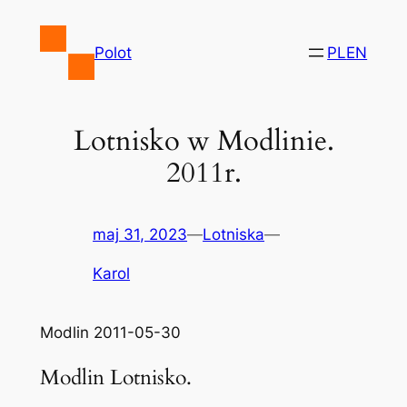
Przejdź
do
Polot
PL
EN
treści
Lotnisko w Modlinie.
2011r.
maj 31, 2023
—
Lotniska
—
Karol
Modlin 2011-05-30
Modlin Lotnisko.