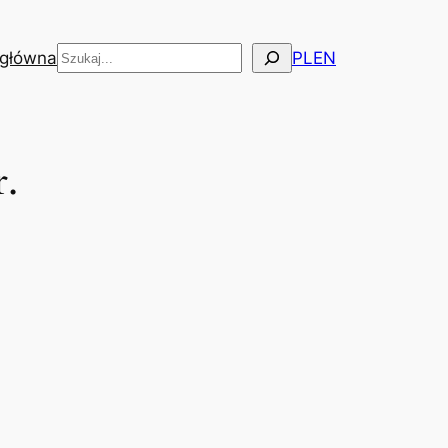
Szukaj
 główna
PL
EN
.