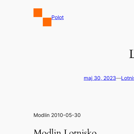
Przejdź
do
Polot
treści
maj 30, 2023
—
Lotni
Modlin 2010-05-30
Modlin Lotnisko.