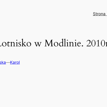
Strona
Lotnisko w Modlinie. 2010r
ska
—
Karol