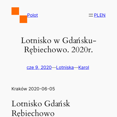
Przejdź
do
Polot
PL
EN
treści
Lotnisko w Gdańsku-
Rębiechowo. 2020r.
cze 9, 2020
—
Lotniska
—
Karol
Kraków 2020-06-05
Lotnisko Gdańsk
Rębiechowo