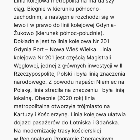
Linia kolejowa metropolitalna ma dalszy
ciąg. Biegnie w kierunku północno-
zachodnim, a następnie rozchodzi się w
lewo i w prawo do linii kolejowej Gdynia-
Żukowo (kierunek północ-południe).
Dokładnie jest to linia kolejowa Nr 201
Gdynia Port – Nowa Wieś Wielka. Linia
kolejowa Nr 201 jest częścią Magistrali
Węglowej, jednej z głównych inwestycji w II
Rzeczypospolitej Polski i była linią znaczenia
narodowego. Z powodu napaści Niemiec na
Polskę, linia straciła na znaczeniu i była linią
lokalną. Obecnie (2020 rok) linia
metropolitalna otworzyła trójmiasto na
Kartuzy i Kościerzynę. Linia kolejowa ułatwia
dojazd pasażerów do Lotniska i Gdańska.
Na modernizację trasy kościerskiej
w Regionalnym Programie Operacyjnym