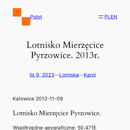
Przejdź
do
Polot
PL
EN
treści
Lotnisko Mierzęcice
Pyrzowice. 2013r.
lis 9, 2023
—
Lotniska
—
Karol
Katowice 2013-11-09
Lotnisko Mierzęcice Pyrzowice.
Współrzędne geograficzne: 50.471E