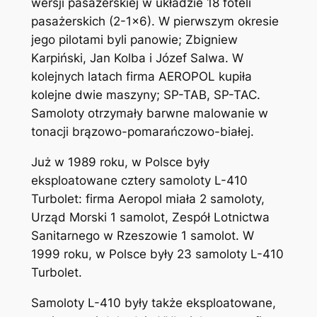
wersji pasażerskiej w układzie 18 foteli
pasażerskich (2-1×6). W pierwszym okresie
jego pilotami byli panowie; Zbigniew
Karpiński, Jan Kolba i Józef Salwa. W
kolejnych latach firma AEROPOL kupiła
kolejne dwie maszyny; SP-TAB, SP-TAC.
Samoloty otrzymały barwne malowanie w
tonacji brązowo-pomarańczowo-białej.
Już w 1989 roku, w Polsce były
eksploatowane cztery samoloty L-410
Turbolet: firma Aeropol miała 2 samoloty,
Urząd Morski 1 samolot, Zespół Lotnictwa
Sanitarnego w Rzeszowie 1 samolot. W
1999 roku, w Polsce były 23 samoloty L-410
Turbolet.
Samoloty L-410 były także eksploatowane,