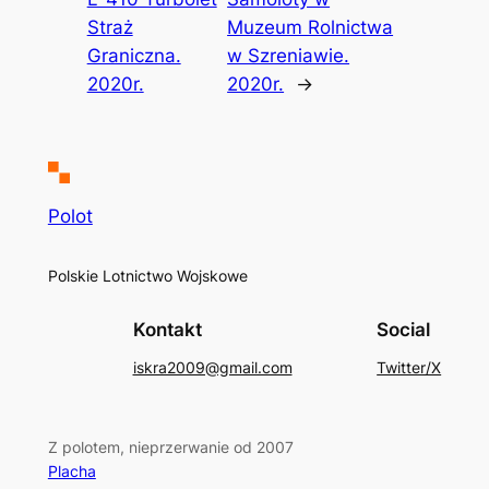
Straż
Muzeum Rolnictwa
Graniczna.
w Szreniawie.
2020r.
2020r.
→
Polot
Polskie Lotnictwo Wojskowe
Kontakt
Social
iskra2009@gmail.com
Twitter/X
Z polotem, nieprzerwanie od 2007
Placha