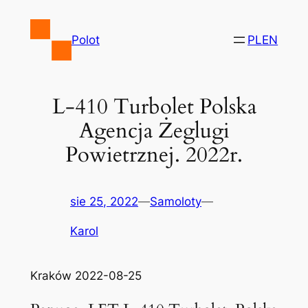
Przejdź
do
Polot
PL
EN
treści
L-410 Turbolet Polska
Agencja Żeglugi
Powietrznej. 2022r.
sie 25, 2022
—
Samoloty
—
Karol
Kraków 2022-08-25