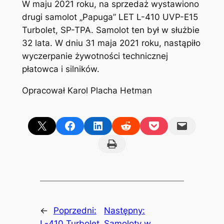
W maju 2021 roku, na sprzedaż wystawiono
drugi samolot „Papuga” LET L-410 UVP-E15
Turbolet, SP-TPA. Samolot ten był w służbie
32 lata. W dniu 31 maja 2021 roku, nastąpiło
wyczerpanie żywotności technicznej
płatowca i silników.
Opracował Karol Placha Hetman
Share on X
Share on Facebook
Share on LinkedIn
Share on Reddit
Share on Pocket
Email this Page
Print this Page
←
Poprzedni:
Następny:
L-410 Turbolet
Samoloty w