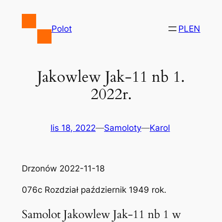
Przejdź
do
Polot
PL
EN
treści
Jakowlew Jak-11 nb 1.
2022r.
lis 18, 2022
—
Samoloty
—
Karol
Drzonów 2022-11-18
076c Rozdział październik 1949 rok.
Samolot Jakowlew Jak-11 nb 1 w