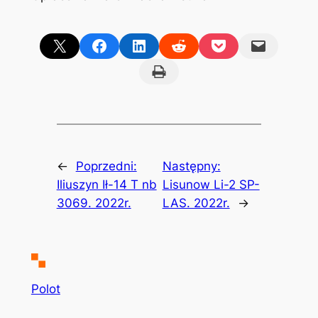
Share on X
Share on Facebook
Share on LinkedIn
Share on Reddit
Share on Pocket
Email this Page
Print this Page
←
Poprzedni:
Następny:
Iliuszyn Ił-14 T nb
Lisunow Li-2 SP-
3069. 2022r.
LAS. 2022r.
→
Polot