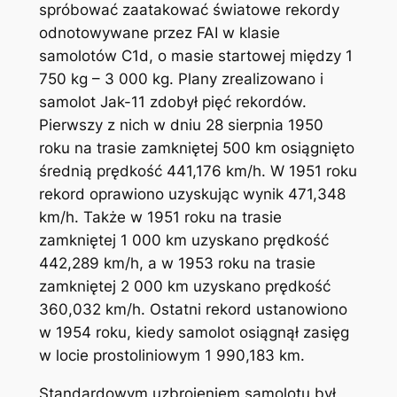
spróbować zaatakować światowe rekordy
odnotowywane przez FAI w klasie
samolotów C1d, o masie startowej między 1
750 kg – 3 000 kg. Plany zrealizowano i
samolot Jak-11 zdobył pięć rekordów.
Pierwszy z nich w dniu 28 sierpnia 1950
roku na trasie zamkniętej 500 km osiągnięto
średnią prędkość 441,176 km/h. W 1951 roku
rekord oprawiono uzyskując wynik 471,348
km/h. Także w 1951 roku na trasie
zamkniętej 1 000 km uzyskano prędkość
442,289 km/h, a w 1953 roku na trasie
zamkniętej 2 000 km uzyskano prędkość
360,032 km/h. Ostatni rekord ustanowiono
w 1954 roku, kiedy samolot osiągnął zasięg
w locie prostoliniowym 1 990,183 km.
Standardowym uzbrojeniem samolotu był