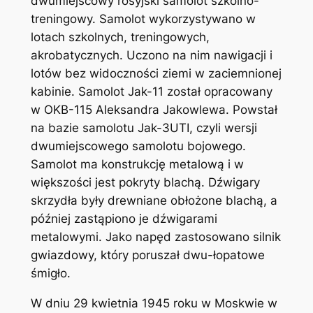
dwumiejscowy rosyjski samolot szkolno-
treningowy. Samolot wykorzystywano w
lotach szkolnych, treningowych,
akrobatycznych. Uczono na nim nawigacji i
lotów bez widoczności ziemi w zaciemnionej
kabinie. Samolot Jak-11 został opracowany
w OKB-115 Aleksandra Jakowlewa. Powstał
na bazie samolotu Jak-3UTI, czyli wersji
dwumiejscowego samolotu bojowego.
Samolot ma konstrukcję metalową i w
większości jest pokryty blachą. Dźwigary
skrzydła były drewniane obłożone blachą, a
później zastąpiono je dźwigarami
metalowymi. Jako napęd zastosowano silnik
gwiazdowy, który poruszał dwu-łopatowe
śmigło.
W dniu 29 kwietnia 1945 roku w Moskwie w