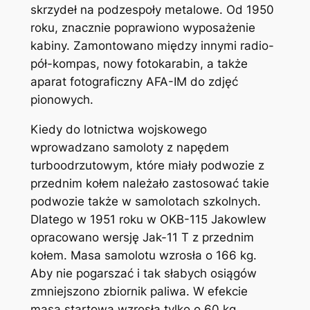
skrzydeł na podzespoły metalowe. Od 1950
roku, znacznie poprawiono wyposażenie
kabiny. Zamontowano między innymi radio-
pół-kompas, nowy fotokarabin, a także
aparat fotograficzny AFA-IM do zdjęć
pionowych.
Kiedy do lotnictwa wojskowego
wprowadzano samoloty z napędem
turboodrzutowym, które miały podwozie z
przednim kołem należało zastosować takie
podwozie także w samolotach szkolnych.
Dlatego w 1951 roku w OKB-115 Jakowlew
opracowano wersję Jak-11 T z przednim
kołem. Masa samolotu wzrosła o 166 kg.
Aby nie pogarszać i tak słabych osiągów
zmniejszono zbiornik paliwa. W efekcie
masa startowa wzrosła tylko o 60 kg.