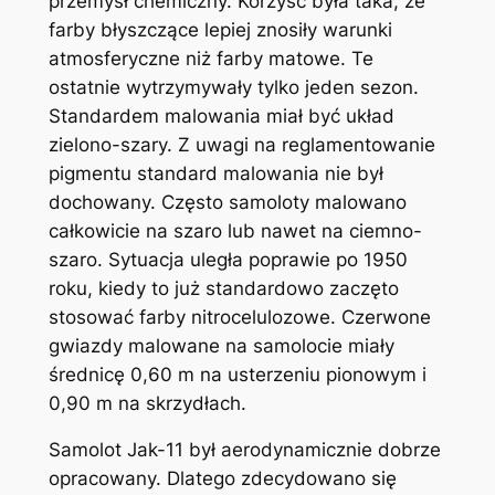
przemysł chemiczny. Korzyść była taka, że
farby błyszczące lepiej znosiły warunki
atmosferyczne niż farby matowe. Te
ostatnie wytrzymywały tylko jeden sezon.
Standardem malowania miał być układ
zielono-szary. Z uwagi na reglamentowanie
pigmentu standard malowania nie był
dochowany. Często samoloty malowano
całkowicie na szaro lub nawet na ciemno-
szaro. Sytuacja uległa poprawie po 1950
roku, kiedy to już standardowo zaczęto
stosować farby nitrocelulozowe. Czerwone
gwiazdy malowane na samolocie miały
średnicę 0,60 m na usterzeniu pionowym i
0,90 m na skrzydłach.
Samolot Jak-11 był aerodynamicznie dobrze
opracowany. Dlatego zdecydowano się