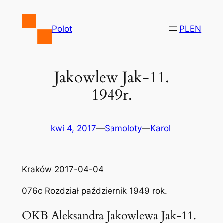
Przejdź
do
Polot
PL
EN
treści
Jakowlew Jak-11.
1949r.
kwi 4, 2017
—
Samoloty
—
Karol
Kraków 2017-04-04
076c Rozdział październik 1949 rok.
OKB Aleksandra Jakowlewa Jak-11.