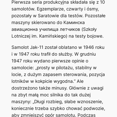
Pierwsza seria produkcyjna składała się z 10
samolotów. Egzemplarze, czwarty i ósmy,
pozostały w Saratowie dla testów. Pozostałe
maszyny skierowano do Каминскa
авиационнa училищa летчиков (Szkoły
Lotniczej im. Kamińskiego) na testy bojowe.
Samolot Jak-11 został oblatano w 1946 roku
i w 1947 roku trafił do służby. W grudniu
1947 roku wydano pierwsze opinie o
samolocie: „prosty w pilotażu, stabilny w
locie, z dużym zapasem sterowania, pozycja
lotników w kokpicie wygodna.” Ale
dostrzeżono także minusy. Głównie z uwagi
na zbyt małą moc silnika do tak dużej
maszyny: „Długi rozbieg, słabe wznoszenie,
koniecznie trzeba szybko chować podwozie,
aby zmniejszyć opór samolotu. Podczas