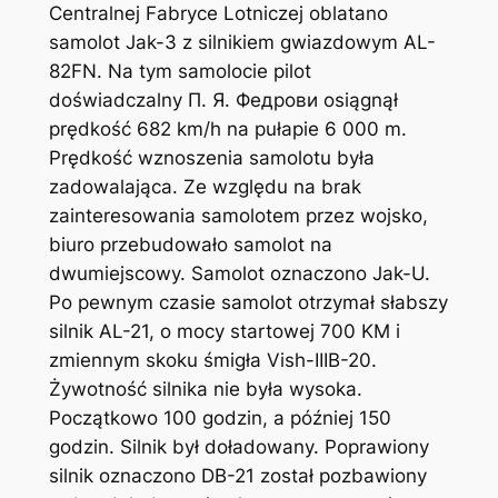
Centralnej Fabryce Lotniczej oblatano
samolot Jak-3 z silnikiem gwiazdowym AL-
82FN. Na tym samolocie pilot
doświadczalny П. Я. Федрови osiągnął
prędkość 682 km/h na pułapie 6 000 m.
Prędkość wznoszenia samolotu była
zadowalająca. Ze względu na brak
zainteresowania samolotem przez wojsko,
biuro przebudowało samolot na
dwumiejscowy. Samolot oznaczono Jak-U.
Po pewnym czasie samolot otrzymał słabszy
silnik AL-21, o mocy startowej 700 KM i
zmiennym skoku śmigła Vish-IIIB-20.
Żywotność silnika nie była wysoka.
Początkowo 100 godzin, a później 150
godzin. Silnik był doładowany. Poprawiony
silnik oznaczono DB-21 został pozbawiony