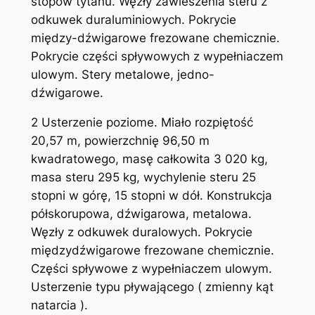
stopów tytanu. Węzły zawieszenia steru z
odkuwek duraluminiowych. Pokrycie
między-dźwigarowe frezowane chemicznie.
Pokrycie części spływowych z wypełniaczem
ulowym. Stery metalowe, jedno-
dźwigarowe.
2 Usterzenie poziome. Miało rozpiętość
20,57 m, powierzchnię 96,50 m
kwadratowego, masę całkowita 3 020 kg,
masa steru 295 kg, wychylenie steru 25
stopni w górę, 15 stopni w dół. Konstrukcja
półskorupowa, dźwigarowa, metalowa.
Węzły z odkuwek duralowych. Pokrycie
międzydźwigarowe frezowane chemicznie.
Części spływowe z wypełniaczem ulowym.
Usterzenie typu pływającego ( zmienny kąt
natarcia ).