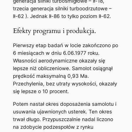
generacja silniki turbośmigłowe – Ił-18,
trzecia generacja silniki turboodrzutowe –
Ił-62 ). Jednak Ił-86 to tylko poziom Ił-62.
Efekty programu i produkcja.
Pierwszy etap badań w locie zakończono po
6 miesiącach w dniu 6.06.1977 roku.
Własności aerodynamiczne okazały się
lepsze niż obliczeniowe. Samolot osiągnął
prędkość maksymalną 0,93 Ma.
Przechylenia, bez utraty wysokości, okazały
się lepsze o 10 procent.
Potem nastał okres doposażenia samolotu i
usuwania ujawnionych usterek. Ten okres
trwał długo. Przypuszczalnie nadal liczono
na zdobycie podzespołów z rynku