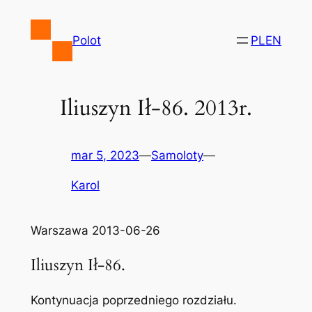
Przejdź
do
Polot
PL
EN
treści
Iliuszyn Ił-86. 2013r.
mar 5, 2023
—
Samoloty
—
Karol
Warszawa 2013-06-26
Iliuszyn Ił-86.
Kontynuacja poprzedniego rozdziału.