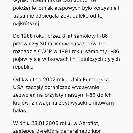
wynik. Trzeba także zaznaczyć, że
położenie lotnisk etapowych było korzystne i
trasa nie odbiegała zbyt daleko od tej
najkrótszej.
Do 1988 roku, przez 8 lat samoloty Ił-86
przewiozły 30 milionów pasażerów. Po
rozpadzie CCCP w 1991 roku, samoloty Ił-86
pojawiły się w barwach linii lotniczych byłych
republik.
Od kwietnia 2002 roku, Unia Europejska i
USA zaczęły ograniczać wydawanie
zezwoleń na przyloty maszyn Ił-86 do ich
krajów, z uwagi na zbyt wysoki emitowany
hałas.
W dniu 23.01.2006 roku, w Aerofłot,
zastępca dyrektora generalnego Igor