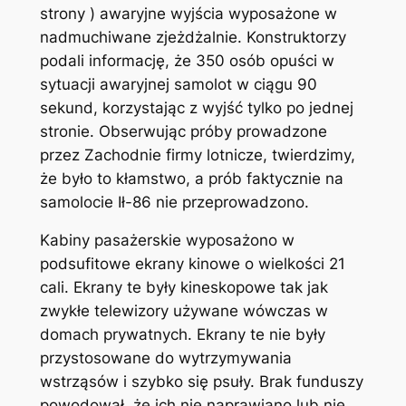
strony ) awaryjne wyjścia wyposażone w
nadmuchiwane zjeżdżalnie. Konstruktorzy
podali informację, że 350 osób opuści w
sytuacji awaryjnej samolot w ciągu 90
sekund, korzystając z wyjść tylko po jednej
stronie. Obserwując próby prowadzone
przez Zachodnie firmy lotnicze, twierdzimy,
że było to kłamstwo, a prób faktycznie na
samolocie Ił-86 nie przeprowadzono.
Kabiny pasażerskie wyposażono w
podsufitowe ekrany kinowe o wielkości 21
cali. Ekrany te były kineskopowe tak jak
zwykłe telewizory używane wówczas w
domach prywatnych. Ekrany te nie były
przystosowane do wytrzymywania
wstrząsów i szybko się psuły. Brak funduszy
powodował, że ich nie naprawiano lub nie