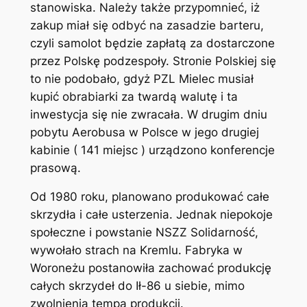
stanowiska. Należy także przypomnieć, iż
zakup miał się odbyć na zasadzie barteru,
czyli samolot będzie zapłatą za dostarczone
przez Polskę podzespoły. Stronie Polskiej się
to nie podobało, gdyż PZL Mielec musiał
kupić obrabiarki za twardą walutę i ta
inwestycja się nie zwracała. W drugim dniu
pobytu Aerobusa w Polsce w jego drugiej
kabinie ( 141 miejsc ) urządzono konferencje
prasową.
Od 1980 roku, planowano produkować całe
skrzydła i całe usterzenia. Jednak niepokoje
społeczne i powstanie NSZZ Solidarność,
wywołało strach na Kremlu. Fabryka w
Woroneżu postanowiła zachować produkcję
całych skrzydeł do Ił-86 u siebie, mimo
zwolnienia tempa produkcji.