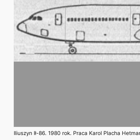
Iliuszyn Ił-86. 1980 rok. Praca Karol Placha Hetma