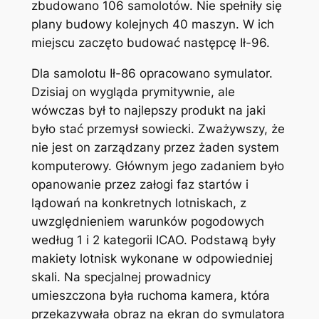
zbudowano 106 samolotów. Nie spełniły się
plany budowy kolejnych 40 maszyn. W ich
miejscu zaczęto budować następcę Ił-96.
Dla samolotu Ił-86 opracowano symulator.
Dzisiaj on wygląda prymitywnie, ale
wówczas był to najlepszy produkt na jaki
było stać przemysł sowiecki. Zważywszy, że
nie jest on zarządzany przez żaden system
komputerowy. Głównym jego zadaniem było
opanowanie przez załogi faz startów i
lądowań na konkretnych lotniskach, z
uwzględnieniem warunków pogodowych
według 1 i 2 kategorii ICAO. Podstawą były
makiety lotnisk wykonane w odpowiedniej
skali. Na specjalnej prowadnicy
umieszczona była ruchoma kamera, która
przekazywała obraz na ekran do symulatora