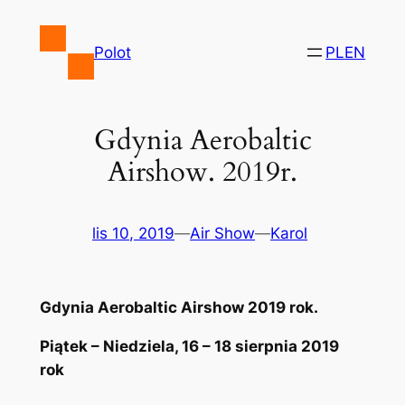
Przejdź
do
Polot
PL
EN
treści
Gdynia Aerobaltic
Airshow. 2019r.
lis 10, 2019
—
Air Show
—
Karol
Gdynia Aerobaltic Airshow 2019 rok.
Piątek – Niedziela, 16 – 18 sierpnia 2019
rok