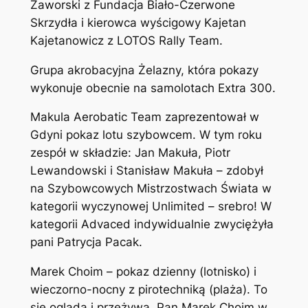
Zaworski z Fundacja Biało-Czerwone
Skrzydła i kierowca wyścigowy Kajetan
Kajetanowicz z LOTOS Rally Team.
Grupa akrobacyjna Żelazny, która pokazy
wykonuje obecnie na samolotach Extra 300.
Makula Aerobatic Team zaprezentował w
Gdyni pokaz lotu szybowcem. W tym roku
zespół w składzie: Jan Makuła, Piotr
Lewandowski i Stanisław Makuła – zdobył
na Szybowcowych Mistrzostwach Świata w
kategorii wyczynowej Unlimited – srebro! W
kategorii Advaced indywidualnie zwyciężyła
pani Patrycja Pacak.
Marek Choim – pokaz dzienny (lotnisko) i
wieczorno-nocny z pirotechniką (plaża). To
się ogląda i przeżywa. Pan Marek Choim w