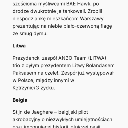
sześcioma myśliwcami BAE Hawk, po
drodze dwukrotnie je tankowali. Zrobili
niespodziankę mieszkańcom Warszawy
prezentując na niebie biało-czerwoną flagę
ze smug dymu.
Litwa
Prezydencki zespół ANBO Team (LITWA) –
trio z byłym prezydentem Litwy Rolandasem
Paksasem na czele!. Zespół już występował
w Polsce, między innymi w
Kętrzynie/Giżycku.
Belgia
Stijn de Jaeghere – belgijski pilot
akrobacyjny o niezwykłych umiejętnościach
oraz imponującej historii lotniczej pasji.