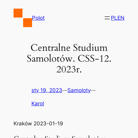
Przejdź
do
Polot
PL
EN
treści
Centralne Studium
Samolotów. CSS-12.
2023r.
sty 19, 2023
—
Samoloty
—
Karol
Kraków 2023-01-19