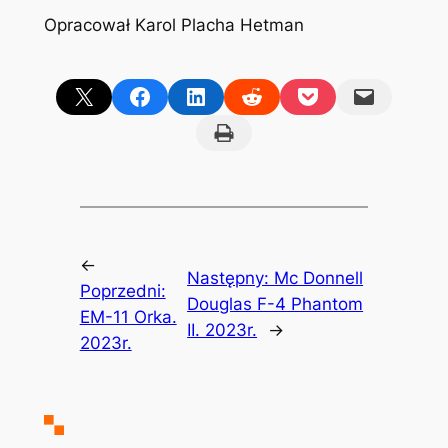
Opracował Karol Placha Hetman
Share on X
Share on Facebook
Share on LinkedIn
Share on Reddit
Share on Pocket
Email this Page
Print this Page
←
Następny:
Mc Donnell
Poprzedni:
Douglas F-4 Phantom
EM-11 Orka.
II. 2023r.
→
2023r.