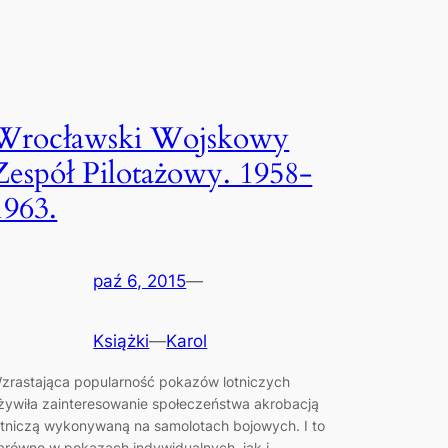
Wrocławski Wojskowy
Zespół Pilotażowy. 1958-
1963.
paź 6, 2015
—
Książki
—
Karol
zrastająca popularność pokazów lotniczych
żywiła zainteresowanie społeczeństwa akrobacją
otniczą wykonywaną na samolotach bojowych. I to
arówno w pokazach indywidualnych, jak i