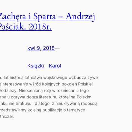
Zachęta i Sparta – Andrzej
Paściak. 2018r.
kwi 9, 2018
—
Książki
—
Karol
d lat historia lotnictwa wojskowego wzbudza żywe
ainteresowanie wśród kolejnych pokoleń Polskiej
łodzieży. Nieocenioną rolę w rozniecaniu tego
apału ogrywa dobra literatura, której na Polskim
ynku nie brakuje. I dlatego, z nieukrywaną radością
rzedstawiamy kolejną publikację o tematyce
otniczej.