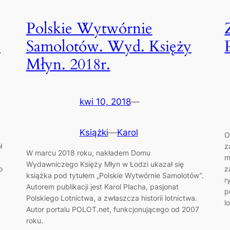
Polskie Wytwórnie
.
Samolotów. Wyd. Księży
Młyn. 2018r.
kwi 10, 2018
—
Książki
—
Karol
O
ł
z
W marcu 2018 roku, nakładem Domu
m
Wydawniczego Księży Młyn w Łodzi ukazał się
o
z
książka pod tytułem „Polskie Wytwórnie Samolotów”.
r
Autorem publikacji jest Karol Placha, pasjonat
p
Polskiego Lotnictwa, a zwłaszcza historii lotnictwa.
l
Autor portalu POLOT.net, funkcjonującego od 2007
roku.