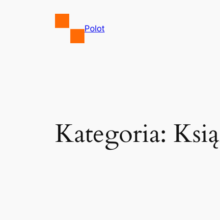
Przejdź
do
Polot
treści
Kategoria:
Ksią