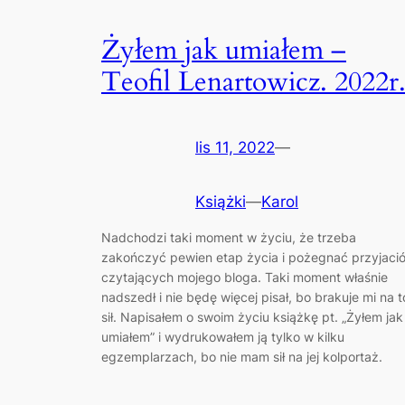
Żyłem jak umiałem –
Teofil Lenartowicz. 2022r
lis 11, 2022
—
Książki
—
Karol
Nadchodzi taki moment w życiu, że trzeba
zakończyć pewien etap życia i pożegnać przyjació
czytających mojego bloga. Taki moment właśnie
nadszedł i nie będę więcej pisał, bo brakuje mi na t
sił. Napisałem o swoim życiu książkę pt. „Żyłem jak
umiałem” i wydrukowałem ją tylko w kilku
egzemplarzach, bo nie mam sił na jej kolportaż.