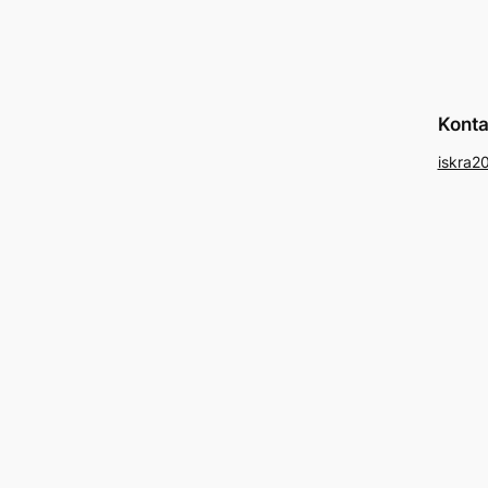
Konta
iskra2