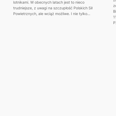
lotnikami. W obecnych latach jest to nieco
z
trudniejsze, z uwagi na szczupłość Polskich Sił
B
Powietrznych, ale wciąż możliwe. I nie tylko…
1
P