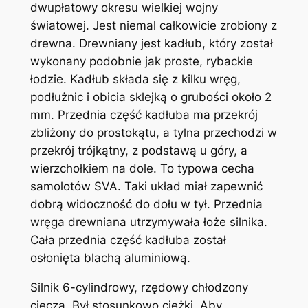
dwupłatowy okresu wielkiej wojny
światowej. Jest niemal całkowicie zrobiony z
drewna. Drewniany jest kadłub, który został
wykonany podobnie jak proste, rybackie
łodzie. Kadłub składa się z kilku wręg,
podłużnic i obicia sklejką o grubości około 2
mm. Przednia część kadłuba ma przekrój
zbliżony do prostokątu, a tylna przechodzi w
przekrój trójkątny, z podstawą u góry, a
wierzchołkiem na dole. To typowa cecha
samolotów SVA. Taki układ miał zapewnić
dobrą widoczność do dołu w tył. Przednia
wręga drewniana utrzymywała łoże silnika.
Cała przednia część kadłuba został
osłonięta blachą aluminiową.
Silnik 6-cylindrowy, rzędowy chłodzony
cieczą. Był stosunkowo ciężki. Aby