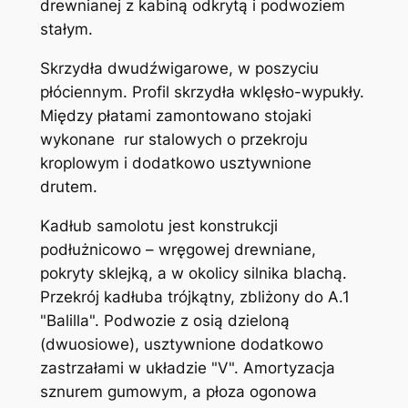
drewnianej z kabiną odkrytą i podwoziem
stałym.
Skrzydła dwudźwigarowe, w poszyciu
płóciennym. Profil skrzydła wklęsło-wypukły.
Między płatami zamontowano stojaki
wykonane rur stalowych o przekroju
kroplowym i dodatkowo usztywnione
drutem.
Kadłub samolotu jest konstrukcji
podłużnicowo – wręgowej drewniane,
pokryty sklejką, a w okolicy silnika blachą.
Przekrój kadłuba trójkątny, zbliżony do A.1
"Balilla". Podwozie z osią dzieloną
(dwuosiowe), usztywnione dodatkowo
zastrzałami w układzie "V". Amortyzacja
sznurem gumowym, a płoza ogonowa