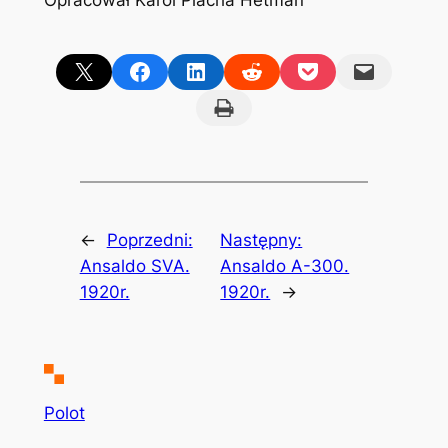
Opracował Karol Placha Hetman
Share on X
Share on Facebook
Share on LinkedIn
Share on Reddit
Share on Pocket
Email this Page
Print this Page
←
Poprzedni:
Następny:
Ansaldo SVA.
Ansaldo A-300.
1920r.
1920r.
→
Polot