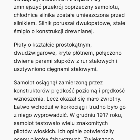
zmniejszyć przekrój poprzeczny samolotu,
chłodnica silnika została umieszczona przed
silnikiem. Silnik poruszał dwułopatowe, stałe
śmigło o konstrukcji drewnianej.
Płaty o kształcie prostokątnym,
dwudźwigarowe, kryte płótnem, połączono
dwiema parami słupków z rur stalowych i
usztywniono cięgnami stalowymi.
Samolot osiągnął zamierzoną przez
konstruktorów prędkość poziomą i prędkość
wznoszenia. Lecz okazał się mało zwrotny.
Łatwo wchodził w korkociąg i trudno było go
z niego wyprowadzić. W grudniu 1917 roku,
samolot testowało wielu znakomitych
pilotów włoskich. Ich opinie potwierdziły
oceny pilotów fabrycznych. Zwiększono