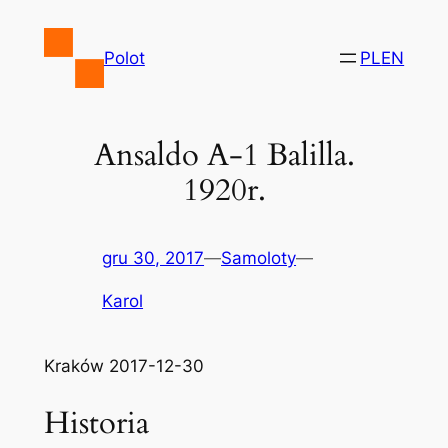
Przejdź
do
Polot
PL
EN
treści
Ansaldo A-1 Balilla.
1920r.
gru 30, 2017
—
Samoloty
—
Karol
Kraków 2017-12-30
Historia