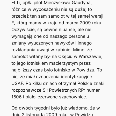
ELTr, ppłk. pilot Mieczysława Gaudyna,
różnice w wyposażeniu nie są duże; to
przecież ten sam samolot w tej samej wersji
E, którą mamy w kraju od marca 2009 roku.
Oczywiście, są pewne niuanse, ale nie
wymagają one od naszego personelu
zmiany wyuczonych nawyków i innego
rozkładania uwagi w kabinie. Mimo, że
samolot witany był na Okęciu w Warszawie,
to jego lotniskiem macierzystym przez
najbliższy czas było lotnisko w Powidzu. To
nic, że miał oznaczenia identyfikacyjne
USAF. Po kilku dniach otrzymał Polskie znaki
rozpoznawcze Sił Powietrznych RP: numer
1506 i biało-czerwone szachownice.
Od dwóch tygodni było już wiadomo, że w
dniu 2 listopada 2009 roku, w Powidzu