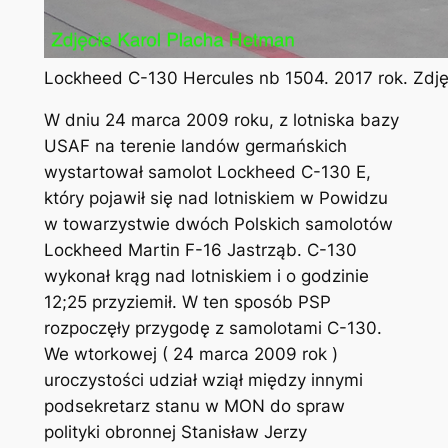
Lockheed C-130 Hercules nb 1504. 2017 rok. Zdj
W dniu 24 marca 2009 roku, z lotniska bazy
USAF na terenie landów germańskich
wystartował samolot Lockheed C-130 E,
który pojawił się nad lotniskiem w Powidzu
w towarzystwie dwóch Polskich samolotów
Lockheed Martin F-16 Jastrząb. C-130
wykonał krąg nad lotniskiem i o godzinie
12;25 przyziemił. W ten sposób PSP
rozpoczęły przygodę z samolotami C-130.
We wtorkowej ( 24 marca 2009 rok )
uroczystości udział wziął między innymi
podsekretarz stanu w MON do spraw
polityki obronnej Stanisław Jerzy