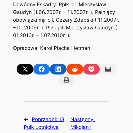
Dowódcy Eskadry: Ppłk pil. Mieczysław
Gaudyn (1.06.2007r. – 11.2007r. ). Pełniący
obowiązki mjr pil. Cezary Zdebski ( 11.2007r.
– 01.2009r. ). Ppłk pil. Mieczysław Gaudyn (
01.2010r. – 1.07.2010r. ).
Opracował Karol Placha Hetman
Share on X
Share on Facebook
Share on LinkedIn
Share on Reddit
Share on Pocket
Email this Page
Print this Page
←
Poprzedni:
13
Następny:
Pułk Lotnictwa
Mikojan i