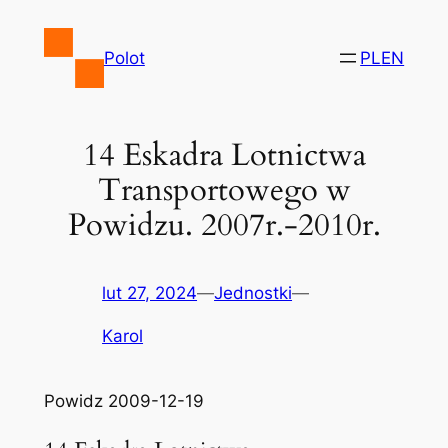
Przejdź
do
Polot
PL
EN
treści
14 Eskadra Lotnictwa
Transportowego w
Powidzu. 2007r.-2010r.
lut 27, 2024
—
Jednostki
—
Karol
Powidz 2009-12-19