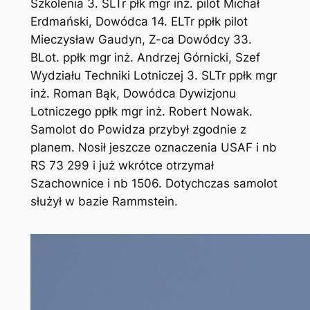
Szkolenia 3. SLTr płk mgr inż. pilot Michał
Erdmański, Dowódca 14. ELTr ppłk pilot
Mieczysław Gaudyn, Z-ca Dowódcy 33.
BLot. ppłk mgr inż. Andrzej Górnicki, Szef
Wydziału Techniki Lotniczej 3. SLTr ppłk mgr
inż. Roman Bąk, Dowódca Dywizjonu
Lotniczego ppłk mgr inż. Robert Nowak.
Samolot do Powidza przybył zgodnie z
planem. Nosił jeszcze oznaczenia USAF i nb
RS 73 299 i już wkrótce otrzymał
Szachownice i nb 1506. Dotychczas samolot
służył w bazie Rammstein.