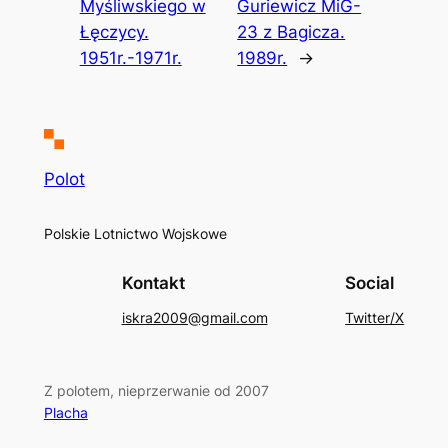
Myśliwskiego w
Guriewicz MiG-
Łęczycy.
23 z Bagicza.
1951r.-1971r.
1989r.
→
Polot
Polskie Lotnictwo Wojskowe
Kontakt
Social
iskra2009@gmail.com
Twitter/X
Z polotem, nieprzerwanie od 2007
Placha